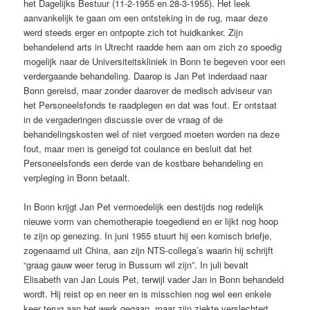
het Dagelijks Bestuur (11-2-1955 en 28-3-1955). Het leek
aanvankelijk te gaan om een ontsteking in de rug, maar deze
werd steeds erger en ontpopte zich tot huidkanker. Zijn
behandelend arts in Utrecht raadde hem aan om zich zo spoedig
mogelijk naar de Universiteitskliniek in Bonn te begeven voor een
verdergaande behandeling. Daarop is Jan Pet inderdaad naar
Bonn gereisd, maar zonder daarover de medisch adviseur van
het Personeelsfonds te raadplegen en dat was fout. Er ontstaat
in de vergaderingen discussie over de vraag of de
behandelingskosten wel of niet vergoed moeten worden na deze
fout, maar men is geneigd tot coulance en besluit dat het
Personeelsfonds een derde van de kostbare behandeling en
verpleging in Bonn betaalt.
In Bonn krijgt Jan Pet vermoedelijk een destijds nog redelijk
nieuwe vorm van chemotherapie toegediend en er lijkt nog hoop
te zijn op genezing. In juni 1955 stuurt hij een komisch briefje,
zogenaamd uit China, aan zijn NTS-collega’s waarin hij schrijft
“graag gauw weer terug in Bussum wil zijn”. In juli bevalt
Elisabeth van Jan Louis Pet, terwijl vader Jan in Bonn behandeld
wordt. Hij reist op en neer en is misschien nog wel een enkele
keer terug aan het werk gegaan, maar zijn ziekte verslechtert.