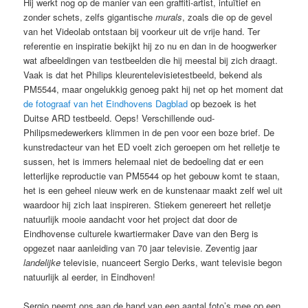
Hij werkt nog op de manier van een graffiti-artist, intuïtief en
zonder schets, zelfs gigantische
murals
, zoals die op de gevel
van het Videolab ontstaan bij voorkeur uit de vrije hand. Ter
referentie en inspiratie bekijkt hij zo nu en dan in de hoogwerker
wat afbeeldingen van testbeelden die hij meestal bij zich draagt.
Vaak is dat het Philips kleurentelevisietestbeeld, bekend als
PM5544, maar ongelukkig genoeg pakt hij net op het moment dat
de fotograaf van het Eindhovens Dagblad
op bezoek is het
Duitse ARD testbeeld. Oeps! Verschillende oud-
Philipsmedewerkers klimmen in de pen voor een boze brief. De
kunstredacteur van het ED voelt zich geroepen om het relletje te
sussen, het is immers helemaal niet de bedoeling dat er een
letterlijke reproductie van PM5544 op het gebouw komt te staan,
het is een geheel nieuw werk en de kunstenaar maakt zelf wel uit
waardoor hij zich laat inspireren. Stiekem genereert het relletje
natuurlijk mooie aandacht voor het project dat door de
Eindhovense culturele kwartiermaker Dave van den Berg is
opgezet naar aanleiding van 70 jaar televisie. Zeventig jaar
landelijke
televisie, nuanceert Sergio Derks, want televisie begon
natuurlijk al eerder, in Eindhoven!
Sergio neemt ons aan de hand van een aantal foto’s mee op een