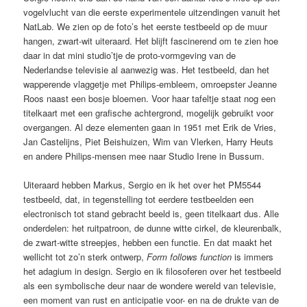
vogelvlucht van die eerste experimentele uitzendingen vanuit het
NatLab. We zien op de foto’s het eerste testbeeld op de muur
hangen, zwart-wit uiteraard. Het blijft fascinerend om te zien hoe
daar in dat mini studio’tje de proto-vormgeving van de
Nederlandse televisie al aanwezig was. Het testbeeld, dan het
wapperende vlaggetje met Philips-embleem, omroepster Jeanne
Roos naast een bosje bloemen. Voor haar tafeltje staat nog een
titelkaart met een grafische achtergrond, mogelijk gebruikt voor
overgangen. Al deze elementen gaan in 1951 met Erik de Vries,
Jan Castelijns, Piet Beishuizen, Wim van Vlerken, Harry Heuts
en andere Philips-mensen mee naar Studio Irene in Bussum.
Uiteraard hebben Markus, Sergio en ik het over het PM5544
testbeeld, dat, in tegenstelling tot eerdere testbeelden een
electronisch tot stand gebracht beeld is, geen titelkaart dus. Alle
onderdelen: het ruitpatroon, de dunne witte cirkel, de kleurenbalk,
de zwart-witte streepjes, hebben een functie. En dat maakt het
wellicht tot zo’n sterk ontwerp,
Form follows function
is immers
het adagium in design. Sergio en ik filosoferen over het testbeeld
als een symbolische deur naar de wondere wereld van televisie,
een moment van rust en anticipatie voor- en na de drukte van de