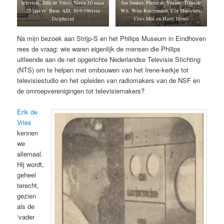
televisie, Erik de Vries: ‘Geen 10 maar
Jan Jonker, Pieter de Vlaam, Timo de
25 jaar tv’ Bron: AD, 30-9-1961via
Wit, Wim Rotermundt, Cor Mutsearts,
Delpher.nl
Cees Mol en Harry Heuts
Na mijn bezoek aan Strijp-S en het Philips Museum in Eindhoven
rees de vraag: wie waren eigenlijk de mensen die Philips
uitleende aan de net opgerichte Nederlandse Televisie Stichting
(NTS) om te helpen met ombouwen van het Irene-kerkje tot
televisiestudio en het opleiden van radiomakers van de NSF en
de omroepverenigingen tot televisiemakers?
Erik de
Vries
kennen
we
allemaal.
Hij wordt,
geheel
terecht,
gezien
als de
‘vader