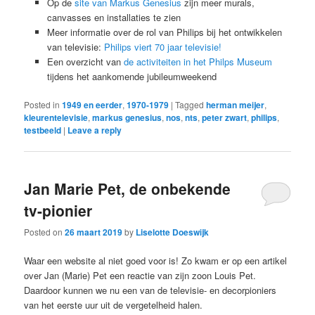
Op de
site van Markus Genesius
zijn meer murals,
canvasses en installaties te zien
Meer informatie over de rol van Philips bij het ontwikkelen
van televisie:
Philips viert 70 jaar televisie!
Een overzicht van
de activiteiten in het Philps Museum
tijdens het aankomende jubileumweekend
Posted in
1949 en eerder
,
1970-1979
|
Tagged
herman meijer
,
kleurentelevisie
,
markus genesius
,
nos
,
nts
,
peter zwart
,
philips
,
testbeeld
|
Leave a reply
Jan Marie Pet, de onbekende
tv-pionier
Posted on
26 maart 2019
by
Liselotte Doeswijk
Waar een website al niet goed voor is! Zo kwam er op een artikel
over Jan (Marie) Pet een reactie van zijn zoon Louis Pet.
Daardoor kunnen we nu een van de televisie- en decorpioniers
van het eerste uur uit de vergetelheid halen.