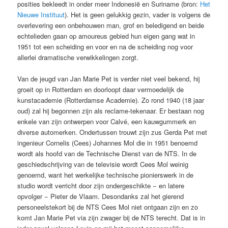
posities bekleedt in onder meer Indonesië en Suriname (bron:
Het
Nieuwe Instituut
). Het is geen gelukkig gezin, vader is volgens de
overlevering een onbehouwen man, grof en beledigend en beide
echtelieden gaan op amoureus gebied hun eigen gang wat in
1951 tot een scheiding en voor en na de scheiding nog voor
allerlei dramatische verwikkelingen zorgt.
Van de jeugd van Jan Marie Pet is verder niet veel bekend, hij
groeit op in Rotterdam en doorloopt daar vermoedelijk de
kunstacademie (Rotterdamse Academie). Zo rond 1940 (18 jaar
oud) zal hij begonnen zijn als reclame-tekenaar. Er bestaan nog
enkele van zijn ontwerpen voor Calvé, een kauwgummerk en
diverse automerken. Ondertussen trouwt zijn zus Gerda Pet met
ingenieur Cornelis (Cees) Johannes Mol die in 1951 benoemd
wordt als hoofd van de Technische Dienst van de NTS. In de
geschiedschrijving van de televisie wordt Cees Mol weinig
genoemd, want het werkelijke technische pionierswerk in de
studio wordt verricht door zijn ondergeschikte − en latere
opvolger − Pieter de Vlaam. Desondanks zal het gierend
personeelstekort bij de NTS Cees Mol niet ontgaan zijn en zo
komt Jan Marie Pet via zijn zwager bij de NTS terecht. Dat is in