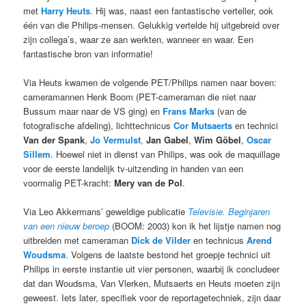
met
Harry Heuts
. Hij was, naast een fantastische verteller, ook
één van die Philips-mensen. Gelukkig vertelde hij uitgebreid over
zijn collega’s, waar ze aan werkten, wanneer en waar. Een
fantastische bron van informatie!
Via Heuts kwamen de volgende PET/Philips namen naar boven:
cameramannen Henk Boom (PET-cameraman die niet naar
Bussum maar naar de VS ging) en
Frans Marks
(van de
fotografische afdeling), lichttechnicus
Cor Mutsaerts
en technici
Van der Spank
,
Jo Vermulst
,
Jan Gabel
,
Wim Göbel
,
Oscar
Sillem
. Hoewel niet in dienst van Philips, was ook de maquillage
voor de eerste landelijk tv-uitzending in handen van een
voormalig PET-kracht:
Mery van de Pol
.
Via Leo Akkermans’ geweldige publicatie
Televisie. Beginjaren
van een nieuw beroep
(BOOM: 2003) kon ik het lijstje namen nog
uitbreiden met cameraman
Dick de Vilder
en technicus
Arend
Woudsma
. Volgens de laatste bestond het groepje technici uit
Philips in eerste instantie uit vier personen, waarbij ik concludeer
dat dan Woudsma, Van Vlerken, Mutsaerts en Heuts moeten zijn
geweest. Iets later, specifiek voor de reportagetechniek, zijn daar