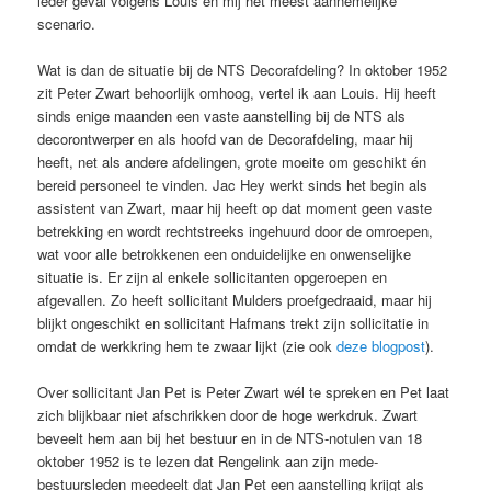
ieder geval volgens Louis en mij het meest aannemelijke
scenario.
Wat is dan de situatie bij de NTS Decorafdeling? In oktober 1952
zit Peter Zwart behoorlijk omhoog, vertel ik aan Louis. Hij heeft
sinds enige maanden een vaste aanstelling bij de NTS als
decorontwerper en als hoofd van de Decorafdeling, maar hij
heeft, net als andere afdelingen, grote moeite om geschikt én
bereid personeel te vinden. Jac Hey werkt sinds het begin als
assistent van Zwart, maar hij heeft op dat moment geen vaste
betrekking en wordt rechtstreeks ingehuurd door de omroepen,
wat voor alle betrokkenen een onduidelijke en onwenselijke
situatie is. Er zijn al enkele sollicitanten opgeroepen en
afgevallen. Zo heeft sollicitant Mulders proefgedraaid, maar hij
blijkt ongeschikt en sollicitant Hafmans trekt zijn sollicitatie in
omdat de werkkring hem te zwaar lijkt (zie ook
deze blogpost
).
Over sollicitant Jan Pet is Peter Zwart wél te spreken en Pet laat
zich blijkbaar niet afschrikken door de hoge werkdruk. Zwart
beveelt hem aan bij het bestuur en in de NTS-notulen van 18
oktober 1952 is te lezen dat Rengelink aan zijn mede-
bestuursleden meedeelt dat Jan Pet een aanstelling krijgt als