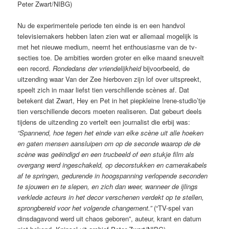
Peter Zwart/NIBG)
Nu de experimentele periode ten einde is en een handvol
televisiemakers hebben laten zien wat er allemaal mogelijk is
met het nieuwe medium, neemt het enthousiasme van de tv-
secties toe. De ambities worden groter en elke maand sneuvelt
een record.
Rondedans der vriendelijkheid
bijvoorbeeld, de
uitzending waar Van der Zee hierboven zijn lof over uitspreekt,
speelt zich in maar liefst tien verschillende scènes af. Dat
betekent dat Zwart, Hey en Pet in het piepkleine Irene-studio’tje
tien verschillende decors moeten realiseren. Dat gebeurt deels
tijdens de uitzending zo vertelt een journalist die erbij was:
“Spannend, hoe tegen het einde van elke scène uit alle hoeken
en gaten mensen aansluipen om op de seconde waarop de de
scène was geëindigd en een trucbeeld of een stukje film als
overgang werd ingeschakeld, op decorstukken en camerakabels
af te springen, gedurende in hoogspanning verlopende seconden
te sjouwen en te slepen, en zich dan weer, wanneer de ijlings
verklede acteurs in het decor verschenen verdekt op te stellen,
sprongbereid voor het volgende changement.”
(“TV-spel van
dinsdagavond werd uit chaos geboren”, auteur, krant en datum