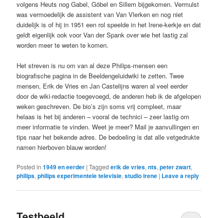
volgens Heuts nog Gabel, Göbel en Sillem bijgekomen. Vermulst
was vermoedelijk de assistent van Van Vlerken en nog niet
duidelijk is of hij in 1951 een rol speelde in het Irene-kerkje en dat
geldt eigenlijk ook voor Van der Spank over wie het lastig zal
worden meer te weten te komen.
Het streven is nu om van al deze Philips-mensen een
biografische pagina in de Beeldengeluidwiki te zetten. Twee
mensen, Erik de Vries en Jan Castelijns waren al veel eerder
door de wiki-redactie toegevoegd, de anderen heb ik de afgelopen
weken geschreven. De bio’s zijn soms vrij compleet, maar
helaas is het bij anderen – vooral de technici – zeer lastig om
meer informatie te vinden. Weet je meer? Mail je aanvullingen en
tips naar het bekende adres. De bedoeling is dat alle vetgedrukte
namen hierboven blauw worden!
Posted in
1949 en eerder
|
Tagged
erik de vries
,
nts
,
peter zwart
,
philips
,
philips experimentele televisie
,
studio irene
|
Leave a reply
Testbeeld