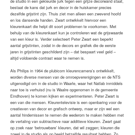
de studio in een gekleurde jurk tegen een grijze decorwand staat,
bestaat de kans dat jurk en decor in de huiskamer precies
dezelfde grijstint zijn. Thuis ziet men alleen een zwevend hoofd
en los dansende handen. Zwart ontwikkelt hiervoor een
kleurenkaart die helpt dit soort problemen te voorkomen. Met
behulp van de kleurenkaart kun je controleren wat de grijswaarde
van een kleur is. Verder selecteert Peter Zwart een beperkt
aantal grijstinten, zodat in de decors en grafiek die de eerste
jaren in grijstinten geschilderd zijn – dat bespaart veel geld –
altijd voldoende contrast waar te nemen is.
Als Philips in 1964 de plubicom kleurencamera’s ontwikkelt,
worden diverse mensen van de omroepverenigingen en de NTS
uitgenodigd om in de studio in Waarle, waar het Natlab inmiddels
naar toe is verhuisd (nu is Waalre opgenomen in de gemeente
Eindhoven) te komen kijken en experimenteren. Peter Zwart is
een van die mensen. Kleurentelevisie is een openbaring voor de
creatieven van decor en grafisch ontwerp, maar er zijn wel een
aantal hindernissen te nemen die wederom te maken hebben met
de vertaling van subtractieve naar additieve kleuren. Zwart gaat
op zoek naar ‘betrouwbare’ kleuren, dat wil zeggen; kleuren die
zowel in de studio als op beeld hetzelfde resultaat hebben. Zo