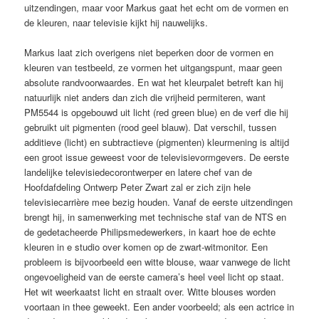
uitzendingen, maar voor Markus gaat het echt om de vormen en
de kleuren, naar televisie kijkt hij nauwelijks.
Markus laat zich overigens niet beperken door de vormen en
kleuren van testbeeld, ze vormen het uitgangspunt, maar geen
absolute randvoorwaardes. En wat het kleurpalet betreft kan hij
natuurlijk niet anders dan zich die vrijheid permiteren, want
PM5544 is opgebouwd uit licht (red green blue) en de verf die hij
gebruikt uit pigmenten (rood geel blauw). Dat verschil, tussen
additieve (licht) en subtractieve (pigmenten) kleurmening is altijd
een groot issue geweest voor de televisievormgevers. De eerste
landelijke televisiedecorontwerper en latere chef van de
Hoofdafdeling Ontwerp Peter Zwart zal er zich zijn hele
televisiecarrière mee bezig houden. Vanaf de eerste uitzendingen
brengt hij, in samenwerking met technische staf van de NTS en
de gedetacheerde Philipsmedewerkers, in kaart hoe de echte
kleuren in e studio over komen op de zwart-witmonitor. Een
probleem is bijvoorbeeld een witte blouse, waar vanwege de licht
ongevoeligheid van de eerste camera’s heel veel licht op staat.
Het wit weerkaatst licht en straalt over. Witte blouses worden
voortaan in thee geweekt. Een ander voorbeeld; als een actrice in