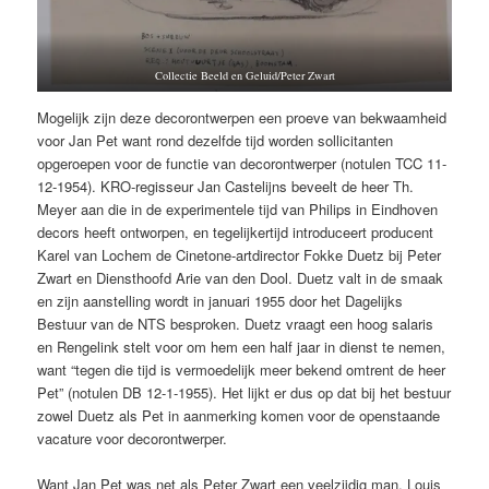
Collectie Beeld en Geluid/Peter Zwart
Mogelijk zijn deze decorontwerpen een proeve van bekwaamheid
voor Jan Pet want rond dezelfde tijd worden sollicitanten
opgeroepen voor de functie van decorontwerper (notulen TCC 11-
12-1954). KRO-regisseur Jan Castelijns beveelt de heer Th.
Meyer aan die in de experimentele tijd van Philips in Eindhoven
decors heeft ontworpen, en tegelijkertijd introduceert producent
Karel van Lochem de Cinetone-artdirector Fokke Duetz bij Peter
Zwart en Diensthoofd Arie van den Dool. Duetz valt in de smaak
en zijn aanstelling wordt in januari 1955 door het Dagelijks
Bestuur van de NTS besproken. Duetz vraagt een hoog salaris
en Rengelink stelt voor om hem een half jaar in dienst te nemen,
want “tegen die tijd is vermoedelijk meer bekend omtrent de heer
Pet” (notulen DB 12-1-1955). Het lijkt er dus op dat bij het bestuur
zowel Duetz als Pet in aanmerking komen voor de openstaande
vacature voor decorontwerper.
Want Jan Pet was net als Peter Zwart een veelzijdig man. Louis