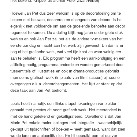
niet bekend. Knipsel uit archief Peter Zwart/NIBG)
Hoewel Jan Pet dus zeer welkom is op de decorafdeling om te
helpen met bouwen, decoreren en changeren van decors, is het
eigenlijk niet voldoende om aan de groeiende behoefte aan decor
tegemoet te komen. De afdeling blijft nog jaren onder grote druk
werken en ook Jan Pet zal net als de andere tv-makers van het
eerste uur dag en nacht aan het werk zijn geweest. En dan is er
nog al het grafische werk, wat veel tijd kost en waar weinig eer
aan te behalen is. Elk programma heeft een aankondiging en een
aftiteling nodig, programma-onderdelen worden gemarkeerd door
tussentitels of illustraties en ook in drama-producties gebruikt
men soms grafisch werk (in plaats van filminlassen) bij scène-
overgangen a.k.a. decorchangementen. Het lijkt er sterk op dat
deze taak aan Jan Pet toekomt.
Louis heeft namelijk een flinke stapel tekeningen van zolder
gehaald met precies dit soort grafisch werk. Het meerendeel is
met de hand getekend en gekalligrafeerd. Opvallend is dat Jan
Marie Pet enkele malen collages met fotografie – waarschijnlijk
geknipt uit tijdschriften of boeken – heeft gemaakt, want dat zien
we de jaren erna eigenlijk niet. En hij gebruikt een tot dusver