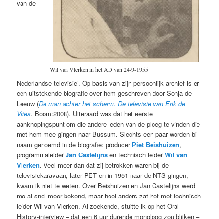
van de
Wil van Vlerken in het AD van 24-9-1955
Nederlandse televisie’. Op basis van zijn persoonlijk archief is er
een uitstekende biografie over hem geschreven door Sonja de
Leeuw (
De man achter het scherm. De televisie van Erik de
Vries
. Boom:2008). Uiteraard was dat het eerste
aanknopingspunt om die andere leden van de ploeg te vinden die
met hem mee gingen naar Bussum. Slechts een paar worden bij
naam genoemd in de biografie: producer
Piet Beishuizen
,
programmaleider
Jan Castelijns
en technisch leider
Wil van
Vlerken
. Veel meer dan dat zij betrokken waren bij de
televisiekaravaan, later PET en in 1951 naar de NTS gingen,
kwam ik niet te weten. Over Beishuizen en Jan Castelijns werd
me al snel meer bekend, maar heel anders zat het met technisch
leider Wil van Vlerken. Al zoekende, stuitte ik op het Oral
History-interview – dat een 6 uur durende monoloog zou blijken –