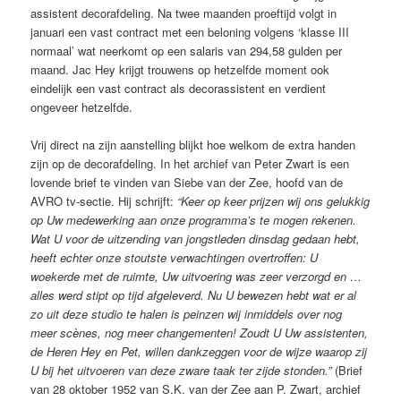
assistent decorafdeling. Na twee maanden proeftijd volgt in
januari een vast contract met een beloning volgens ‘klasse III
normaal’ wat neerkomt op een salaris van 294,58 gulden per
maand. Jac Hey krijgt trouwens op hetzelfde moment ook
eindelijk een vast contract als decorassistent en verdient
ongeveer hetzelfde.
Vrij direct na zijn aanstelling blijkt hoe welkom de extra handen
zijn op de decorafdeling. In het archief van Peter Zwart is een
lovende brief te vinden van Siebe van der Zee, hoofd van de
AVRO tv-sectie. Hij schrijft:
“Keer op keer prijzen wij ons gelukkig
op Uw medewerking aan onze programma’s te mogen rekenen.
Wat U voor de uitzending van jongstleden dinsdag gedaan hebt,
heeft echter onze stoutste verwachtingen overtroffen: U
woekerde met de ruimte, Uw uitvoering was zeer verzorgd en …
alles werd stipt op tijd afgeleverd. Nu U bewezen hebt wat er al
zo uit deze studio te halen is peinzen wij inmiddels over nog
meer scènes, nog meer changementen! Zoudt U Uw assistenten,
de Heren Hey en Pet, willen dankzeggen voor de wijze waarop zij
U bij het uitvoeren van deze zware taak ter zijde stonden.”
(Brief
van 28 oktober 1952 van S.K. van der Zee aan P. Zwart, archief