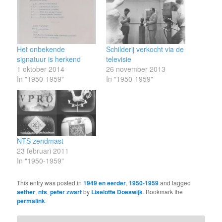
Het onbekende
Schilderij verkocht via de
signatuur is herkend
televisie
1 oktober 2014
26 november 2013
In "1950-1959"
In "1950-1959"
NTS zendmast
23 februari 2011
In "1950-1959"
This entry was posted in
1949 en eerder
,
1950-1959
and tagged
aether
,
nts
,
peter zwart
by
Liselotte Doeswijk
. Bookmark the
permalink
.