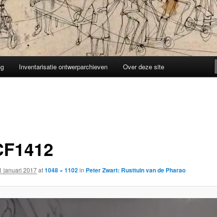
ng
Inventarisatie ontwerparchieven
Over deze site
F1412
1 januari 2017
at
1048 × 1102
in
Peter Zwart: Rusttuin van de Pharao