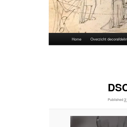
Main
Home
Overzicht decorafdeli
menu
Image
navigation
DSC
Published
3