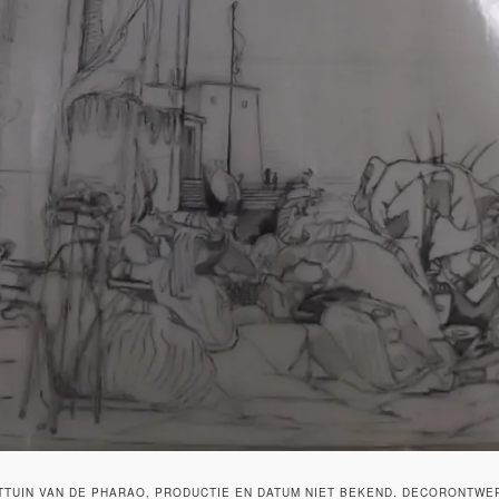
TUIN VAN DE PHARAO, PRODUCTIE EN DATUM NIET BEKEND. DECORONTWER