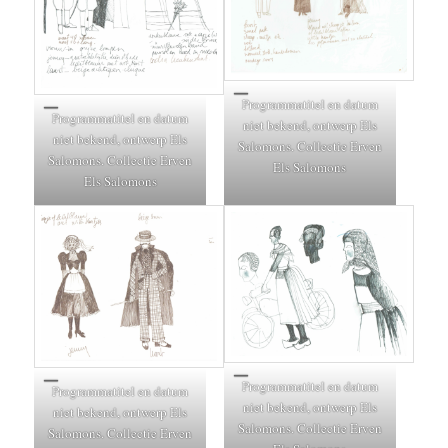
Programmatitel en datum
Programmatitel en datum
niet bekend, ontwerp Els
niet bekend, ontwerp Els
Salomons. Collectie Erven
Salomons. Collectie Erven
Els Salomons
Els Salomons
Programmatitel en datum
Programmatitel en datum
niet bekend, ontwerp Els
niet bekend, ontwerp Els
Salomons. Collectie Erven
Salomons. Collectie Erven