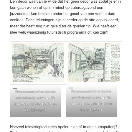
Een decor waarvan je wilde dat het geen decor was zodat je er in
kon gaan wonen of op z’n minst op zaterdagavond een
jazzconcert kon beleven onder het genot van een veel te dure
cocktail. Deze tekeningen zijn al eerder op de site gepubliceerd,
maar dat heeft nog niet geleid tot de gouden tip. Wie heeft een
idee welk waanzinnig futuristisch programma dit kan zijn?
Programmatitel en datum
Programmatitel en datum
niet bekend, ontwerp Els
niet bekend, ontwerp Els
Salomons. Collectie Erven
Salomons. Collectie Erven
Els Salomons
Els Salomons
Hoeveel televisieproducties spelen zich af in een autospuiterij?