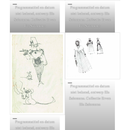
Programmatitel en datum
Programmatitel en datum
niet bekend, ontwerp Els
niet bekend, ontwerp Els
Salomons. Collectie Erven
Salomons. Collectie Erven
Els Salomons
Els Salomons
Programmatitel en datum
niet bekend, ontwerp Els
Salomons. Collectie Erven
Els Salomons
Programmatitel en datum
niet bekend, ontwerp Els