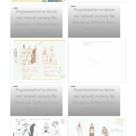
Programmatitel en datum
Programmatitel en datum
niet bekend, ontwerp Els
niet bekend, ontwerp Els
Salomons. Collectie Erven
Salomons. Collectie Erven
Els Salomons
Els Salomons
Programmatitel en datum
Programmatitel en datum
niet bekend, ontwerp Els
niet bekend, ontwerp Els
Salomons. Collectie Erven
Salomons. Collectie Erven
Els Salomons
Els Salomons