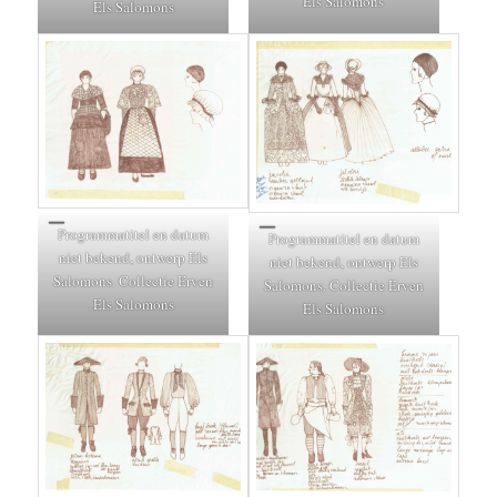
Els Salomons
Els Salomons
Programmatitel en datum
Programmatitel en datum
niet bekend, ontwerp Els
niet bekend, ontwerp Els
Salomons. Collectie Erven
Salomons. Collectie Erven
Els Salomons
Els Salomons