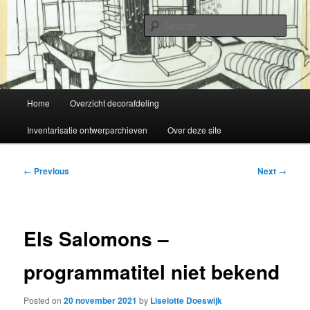
Skip
Liselotte Doeswijk
to
Sear
primary
content
Vorm van vermaak
Main
Home
Overzicht decorafdeling
menu
Inventarisatie ontwerparchieven
Over deze site
Post
←
Previous
Next
→
navigation
Els Salomons –
programmatitel niet bekend
Posted on
20 november 2021
by
Liselotte Doeswijk