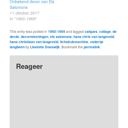
Onbekend decor van Els
Salomons
11 oktober 2017
In "1960-1969"
This entry was posted in
1960-1969
and tagged
calques
,
collage
,
de
derde
,
decortekeningen
,
els salomons
,
hans chris van langeveld
,
hans christiaan van langeveld
,
lichtdrukmachine
,
vadertje
langbeen
by
Liselotte Doeswijk
. Bookmark the
permalink
.
Reageer