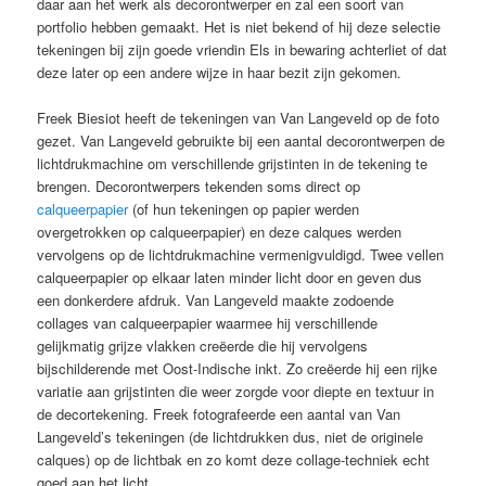
daar aan het werk als decorontwerper en zal een soort van
portfolio hebben gemaakt. Het is niet bekend of hij deze selectie
tekeningen bij zijn goede vriendin Els in bewaring achterliet of dat
deze later op een andere wijze in haar bezit zijn gekomen.
Freek Biesiot heeft de tekeningen van Van Langeveld op de foto
gezet. Van Langeveld gebruikte bij een aantal decorontwerpen de
lichtdrukmachine om verschillende grijstinten in de tekening te
brengen. Decorontwerpers tekenden soms direct op
calqueerpapier
(of hun tekeningen op papier werden
overgetrokken op calqueerpapier) en deze calques werden
vervolgens op de lichtdrukmachine vermenigvuldigd. Twee vellen
calqueerpapier op elkaar laten minder licht door en geven dus
een donkerdere afdruk. Van Langeveld maakte zodoende
collages van calqueerpapier waarmee hij verschillende
gelijkmatig grijze vlakken creëerde die hij vervolgens
bijschilderende met Oost-Indische inkt. Zo creëerde hij een rijke
variatie aan grijstinten die weer zorgde voor diepte en textuur in
de decortekening. Freek fotografeerde een aantal van Van
Langeveld’s tekeningen (de lichtdrukken dus, niet de originele
calques) op de lichtbak en zo komt deze collage-techniek echt
goed aan het licht.