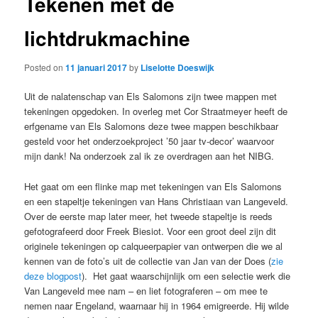
Tekenen met de
lichtdrukmachine
Posted on
11 januari 2017
by
Liselotte Doeswijk
Uit de nalatenschap van Els Salomons zijn twee mappen met
tekeningen opgedoken. In overleg met Cor Straatmeyer heeft de
erfgename van Els Salomons deze twee mappen beschikbaar
gesteld voor het onderzoekproject ’50 jaar tv-decor’ waarvoor
mijn dank! Na onderzoek zal ik ze overdragen aan het NIBG.
Het gaat om een flinke map met tekeningen van Els Salomons
en een stapeltje tekeningen van Hans Christiaan van Langeveld.
Over de eerste map later meer, het tweede stapeltje is reeds
gefotografeerd door Freek Biesiot. Voor een groot deel zijn dit
originele tekeningen op calqueerpapier van ontwerpen die we al
kennen van de foto’s uit de collectie van Jan van der Does (
zie
deze blogpost
). Het gaat waarschijnlijk om een selectie werk die
Van Langeveld mee nam – en liet fotograferen – om mee te
nemen naar Engeland, waarnaar hij in 1964 emigreerde. Hij wilde