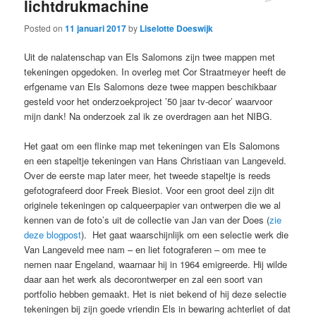
lichtdrukmachine
Posted on
11 januari 2017
by
Liselotte Doeswijk
Uit de nalatenschap van Els Salomons zijn twee mappen met
tekeningen opgedoken. In overleg met Cor Straatmeyer heeft de
erfgename van Els Salomons deze twee mappen beschikbaar
gesteld voor het onderzoekproject ’50 jaar tv-decor’ waarvoor
mijn dank! Na onderzoek zal ik ze overdragen aan het NIBG.
Het gaat om een flinke map met tekeningen van Els Salomons
en een stapeltje tekeningen van Hans Christiaan van Langeveld.
Over de eerste map later meer, het tweede stapeltje is reeds
gefotografeerd door Freek Biesiot. Voor een groot deel zijn dit
originele tekeningen op calqueerpapier van ontwerpen die we al
kennen van de foto’s uit de collectie van Jan van der Does (
zie
deze blogpost
). Het gaat waarschijnlijk om een selectie werk die
Van Langeveld mee nam – en liet fotograferen – om mee te
nemen naar Engeland, waarnaar hij in 1964 emigreerde. Hij wilde
daar aan het werk als decorontwerper en zal een soort van
portfolio hebben gemaakt. Het is niet bekend of hij deze selectie
tekeningen bij zijn goede vriendin Els in bewaring achterliet of dat