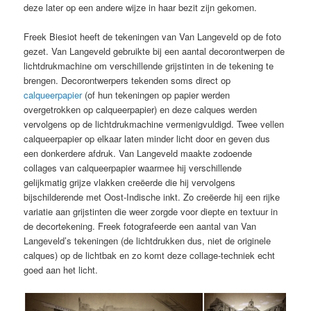
deze later op een andere wijze in haar bezit zijn gekomen.
Freek Biesiot heeft de tekeningen van Van Langeveld op de foto
gezet. Van Langeveld gebruikte bij een aantal decorontwerpen de
lichtdrukmachine om verschillende grijstinten in de tekening te
brengen. Decorontwerpers tekenden soms direct op
calqueerpapier
(of hun tekeningen op papier werden
overgetrokken op calqueerpapier) en deze calques werden
vervolgens op de lichtdrukmachine vermenigvuldigd. Twee vellen
calqueerpapier op elkaar laten minder licht door en geven dus
een donkerdere afdruk. Van Langeveld maakte zodoende
collages van calqueerpapier waarmee hij verschillende
gelijkmatig grijze vlakken creëerde die hij vervolgens
bijschilderende met Oost-Indische inkt. Zo creëerde hij een rijke
variatie aan grijstinten die weer zorgde voor diepte en textuur in
de decortekening. Freek fotografeerde een aantal van Van
Langeveld’s tekeningen (de lichtdrukken dus, niet de originele
calques) op de lichtbak en zo komt deze collage-techniek echt
goed aan het licht.