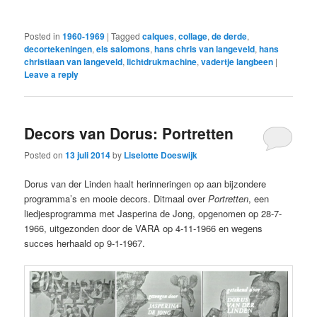
Posted in
1960-1969
|
Tagged
calques
,
collage
,
de derde
,
decortekeningen
,
els salomons
,
hans chris van langeveld
,
hans
christiaan van langeveld
,
lichtdrukmachine
,
vadertje langbeen
|
Leave a reply
Decors van Dorus: Portretten
Posted on
13 juli 2014
by
Liselotte Doeswijk
Dorus van der Linden haalt herinneringen op aan bijzondere
programma’s en mooie decors. Ditmaal over
Portretten
, een
liedjesprogramma met Jasperina de Jong, opgenomen op 28-7-
1966, uitgezonden door de VARA op 4-11-1966 en wegens
succes herhaald op 9-1-1967.