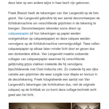
deze later op een andere wijze in haar bezit zijn gekomen.
Freek Biesiot heeft de tekeningen van Van Langeveld op de foto
gezet. Van Langeveld gebruikte bij een aantal decorontwerpen de
lichtdrukmachine om verschillende grijstinten in de tekening te
brengen. Decorontwerpers tekenden soms direct op
calqueerpapier
(of hun tekeningen op papier werden
overgetrokken op calqueerpapier) en deze calques werden
vervolgens op de lichtdrukmachine vermenigvuldigd. Twee vellen
calqueerpapier op elkaar laten minder licht door en geven dus
een donkerdere afdruk. Van Langeveld maakte zodoende
collages van calqueerpapier waarmee hij verschillende
gelijkmatig grijze vlakken creëerde die hij vervolgens
bijschilderende met Oost-Indische inkt. Zo creëerde hij een rijke
variatie aan grijstinten die weer zorgde voor diepte en textuur in
de decortekening. Freek fotografeerde een aantal van Van
Langeveld’s tekeningen (de lichtdrukken dus, niet de originele
calques) op de lichtbak en zo komt deze collage-techniek echt
goed aan het licht.