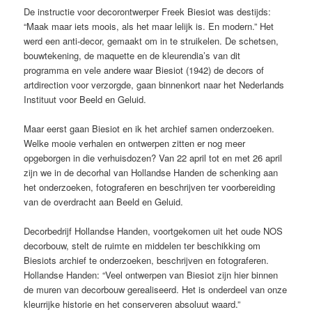
De instructie voor decorontwerper Freek Biesiot was destijds:
“Maak maar iets moois, als het maar lelijk is. En modern.” Het
werd een anti-decor, gemaakt om in te struikelen. De schetsen,
bouwtekening, de maquette en de kleurendia’s van dit
programma en vele andere waar Biesiot (1942) de decors of
artdirection voor verzorgde, gaan binnenkort naar het Nederlands
Instituut voor Beeld en Geluid.
Maar eerst gaan Biesiot en ik het archief samen onderzoeken.
Welke mooie verhalen en ontwerpen zitten er nog meer
opgeborgen in die verhuisdozen? Van 22 april tot en met 26 april
zijn we in de decorhal van Hollandse Handen de schenking aan
het onderzoeken, fotograferen en beschrijven ter voorbereiding
van de overdracht aan Beeld en Geluid.
Decorbedrijf Hollandse Handen, voortgekomen uit het oude NOS
decorbouw, stelt de ruimte en middelen ter beschikking om
Biesiots archief te onderzoeken, beschrijven en fotograferen.
Hollandse Handen: “Veel ontwerpen van Biesiot zijn hier binnen
de muren van decorbouw gerealiseerd. Het is onderdeel van onze
kleurrijke historie en het conserveren absoluut waard.”