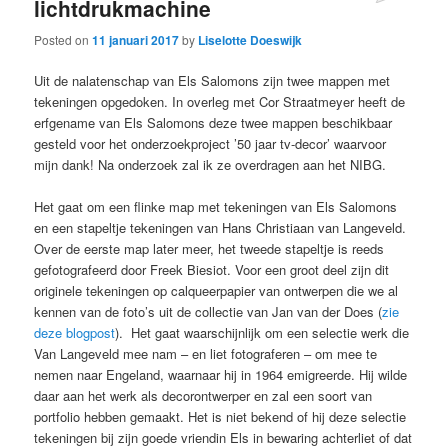
lichtdrukmachine
Posted on
11 januari 2017
by
Liselotte Doeswijk
Uit de nalatenschap van Els Salomons zijn twee mappen met
tekeningen opgedoken. In overleg met Cor Straatmeyer heeft de
erfgename van Els Salomons deze twee mappen beschikbaar
gesteld voor het onderzoekproject ’50 jaar tv-decor’ waarvoor
mijn dank! Na onderzoek zal ik ze overdragen aan het NIBG.
Het gaat om een flinke map met tekeningen van Els Salomons
en een stapeltje tekeningen van Hans Christiaan van Langeveld.
Over de eerste map later meer, het tweede stapeltje is reeds
gefotografeerd door Freek Biesiot. Voor een groot deel zijn dit
originele tekeningen op calqueerpapier van ontwerpen die we al
kennen van de foto’s uit de collectie van Jan van der Does (
zie
deze blogpost
). Het gaat waarschijnlijk om een selectie werk die
Van Langeveld mee nam – en liet fotograferen – om mee te
nemen naar Engeland, waarnaar hij in 1964 emigreerde. Hij wilde
daar aan het werk als decorontwerper en zal een soort van
portfolio hebben gemaakt. Het is niet bekend of hij deze selectie
tekeningen bij zijn goede vriendin Els in bewaring achterliet of dat