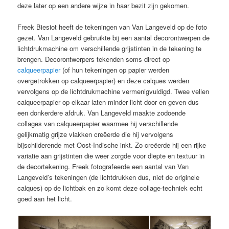
deze later op een andere wijze in haar bezit zijn gekomen.
Freek Biesiot heeft de tekeningen van Van Langeveld op de foto
gezet. Van Langeveld gebruikte bij een aantal decorontwerpen de
lichtdrukmachine om verschillende grijstinten in de tekening te
brengen. Decorontwerpers tekenden soms direct op
calqueerpapier
(of hun tekeningen op papier werden
overgetrokken op calqueerpapier) en deze calques werden
vervolgens op de lichtdrukmachine vermenigvuldigd. Twee vellen
calqueerpapier op elkaar laten minder licht door en geven dus
een donkerdere afdruk. Van Langeveld maakte zodoende
collages van calqueerpapier waarmee hij verschillende
gelijkmatig grijze vlakken creëerde die hij vervolgens
bijschilderende met Oost-Indische inkt. Zo creëerde hij een rijke
variatie aan grijstinten die weer zorgde voor diepte en textuur in
de decortekening. Freek fotografeerde een aantal van Van
Langeveld’s tekeningen (de lichtdrukken dus, niet de originele
calques) op de lichtbak en zo komt deze collage-techniek echt
goed aan het licht.