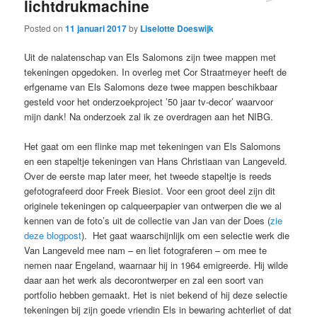
lichtdrukmachine
Posted on
11 januari 2017
by
Liselotte Doeswijk
Uit de nalatenschap van Els Salomons zijn twee mappen met
tekeningen opgedoken. In overleg met Cor Straatmeyer heeft de
erfgename van Els Salomons deze twee mappen beschikbaar
gesteld voor het onderzoekproject ’50 jaar tv-decor’ waarvoor
mijn dank! Na onderzoek zal ik ze overdragen aan het NIBG.
Het gaat om een flinke map met tekeningen van Els Salomons
en een stapeltje tekeningen van Hans Christiaan van Langeveld.
Over de eerste map later meer, het tweede stapeltje is reeds
gefotografeerd door Freek Biesiot. Voor een groot deel zijn dit
originele tekeningen op calqueerpapier van ontwerpen die we al
kennen van de foto’s uit de collectie van Jan van der Does (
zie
deze blogpost
). Het gaat waarschijnlijk om een selectie werk die
Van Langeveld mee nam – en liet fotograferen – om mee te
nemen naar Engeland, waarnaar hij in 1964 emigreerde. Hij wilde
daar aan het werk als decorontwerper en zal een soort van
portfolio hebben gemaakt. Het is niet bekend of hij deze selectie
tekeningen bij zijn goede vriendin Els in bewaring achterliet of dat