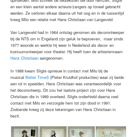
opvoerden. Milo schreef de liedteksten die door hemzelf, Sligte
en een klein aantal andere acteurs/zangers op toneel gebracht
werden. Ze verloren elkaar daarna uit het oog en in de tussentijd
kreeg Milo een relatie met Hans Christiaan van Langeveld.
Van Langeveld had in 1964 ontslag genomen als decorontwerper
bij de NTS om in Engeland zijn geluk te beproeven, maar sinds
1977 woonde en werkte hij weer in Nederland als decor- en
kostuumontwerper voor theater. Hij heeft toen de artiestennaam
Hans Christiaan
aangenomen.
In 1988 kwam Sligte opnieuw in contact met Milo bij de
musical
Better TimeS
(Pieter Kruidhof producties) waar zij beide
een rol in speelden. Hans Christiaan was verantwoordelijk voor
het decorontwerp. Dit zou het laatste project zijn voor Hans
Christiaan die in 1989 overleed. Sligte onderhield daarna veel
contact met Milo en verzorgde hem tot zijn dood in 1991.
Zodoende kreeg zij deze tekeningen van Hans Christiaan in
bezit.