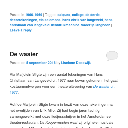
Posted in
1960-1969
|
Tagged
calques
,
collage
,
de derde
,
decortekeningen
,
els salomons
,
hans chris van langeveld
,
hans
christiaan van langeveld
,
lichtdrukmachine
,
vadertje langbeen
|
Leave a reply
De waaier
Posted on
5 september 2016
by
Liselotte Doeswijk
Via Marjolein Sligte zijn een aantal tekeningen van Hans
Christiaan van Langeveld uit 1977 naar boven gekomen. Het gaat
kostuumontwerpen voor een theateruitvoering van
De waaier
uit
1977
.
Actrice Marjolein Sligte kwam in bezit van deze tekeningen na
het overlijden van Erik Milo. Zij had begin jaren tachtig
samengewerkt met deze liedjesschrijver in het Amsterdamse
theater-restaurant
De Koopermoolen
waar zij originele musicals