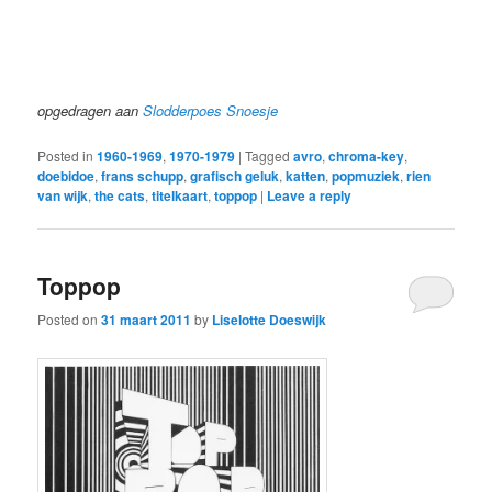
opgedragen aan
Slodderpoes Snoesje
Posted in
1960-1969
,
1970-1979
|
Tagged
avro
,
chroma-key
,
doebidoe
,
frans schupp
,
grafisch geluk
,
katten
,
popmuziek
,
rien
van wijk
,
the cats
,
titelkaart
,
toppop
|
Leave a reply
Toppop
Posted on
31 maart 2011
by
Liselotte Doeswijk