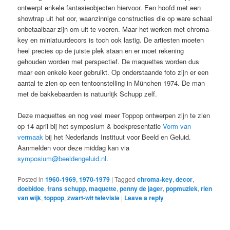
ontwerpt enkele fantasieobjecten hiervoor. Een hoofd met een
showtrap uit het oor, waanzinnige constructies die op ware schaal
onbetaalbaar zijn om uit te voeren. Maar het werken met chroma-
key en miniatuurdecors is toch ook lastig. De artiesten moeten
heel precies op de juiste plek staan en er moet rekening
gehouden worden met perspectief. De maquettes worden dus
maar een enkele keer gebruikt. Op onderstaande foto zijn er een
aantal te zien op een tentoonstelling in München 1974. De man
met de bakkebaarden is natuurlijk Schupp zelf.
Deze maquettes en nog veel meer Toppop ontwerpen zijn te zien
op 14 april bij het symposium & boekpresentatie
Vorm van
vermaak
bij het Nederlands Instituut voor Beeld en Geluid.
Aanmelden voor deze middag kan via
symposium@beeldengeluid.nl
.
Posted in
1960-1969
,
1970-1979
|
Tagged
chroma-key
,
decor
,
doebidoe
,
frans schupp
,
maquette
,
penny de jager
,
popmuziek
,
rien
van wijk
,
toppop
,
zwart-wit televisie
|
Leave a reply