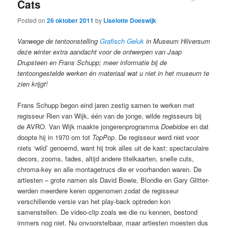
Cats
Posted on
26 oktober 2011
by
Liselotte Doeswijk
Vanwege de tentoonstelling
Grafisch Geluk
in Museum Hilversum
deze winter extra aandacht voor de ontwerpen van Jaap
Drupsteen en Frans Schupp; meer informatie bij de
tentoongestelde werken én materiaal wat u niet in het museum te
zien krijgt!
Frans Schupp begon eind jaren zestig samen te werken met
regisseur Rien van Wijk, één van de jonge, wilde regisseurs bij
de AVRO. Van Wijk maakte jongerenprogramma
Doebidoe
en dat
doopte hij in 1970 om tot
TopPop
. De regisseur werd niet voor
niets ‘wild’ genoemd, want hij trok alles uit de kast: spectaculaire
decors, zooms, fades, altijd andere titelkaarten, snelle cuts,
chroma-key en alle montagetrucs die er voorhanden waren. De
artiesten – grote namen als David Bowie, Blondie en Gary Glitter-
werden meerdere keren opgenomen zodat de regisseur
verschillende versie van het play-back optreden kon
samenstellen. De video-clip zoals we die nu kennen, bestond
immers nog niet. Nu onvoorstelbaar, maar artiesten moesten dus