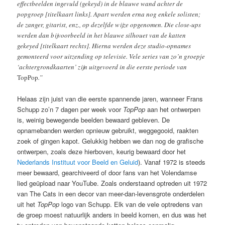
effectbeelden ingevuld (gekeyd) in de blauwe wand achter de
popgroep [titelkaart links]. Apart werden erna nog enkele solisten;
de zanger, gitarist, enz., op dezelfde wijze opgenomen. Die close-ups
werden dan bijvoorbeeld in het blauwe silhouet van de katten
gekeyed [titelkaart rechts]. Hierna werden deze studio-opnames
gemonteerd voor uitzending op televisie. Vele series van zo’n groepje
‘achtergrondkaarten’ zijn uitgevoerd in die eerste periode van
TopPop
.”
Helaas zijn juist van die eerste spannende jaren, wanneer Frans
Schupp zo’n 7 dagen per week voor
TopPop
aan het ontwerpen
is, weinig bewegende beelden bewaard gebleven. De
opnamebanden werden opnieuw gebruikt, weggegooid, raakten
zoek of gingen kapot. Gelukkig hebben we dan nog de grafische
ontwerpen, zoals deze hierboven, keurig bewaard door het
Nederlands Instituut voor Beeld en Geluid
). Vanaf 1972 is steeds
meer bewaard, gearchiveerd of door fans van het Volendamse
lied geüpload naar YouTube. Zoals onderstaand optreden uit 1972
van The Cats in een decor van meer-dan-levensgrote onderdelen
uit het
TopPop
logo van Schupp. Elk van de vele optredens van
de groep moest natuurlijk anders in beeld komen, en dus was het