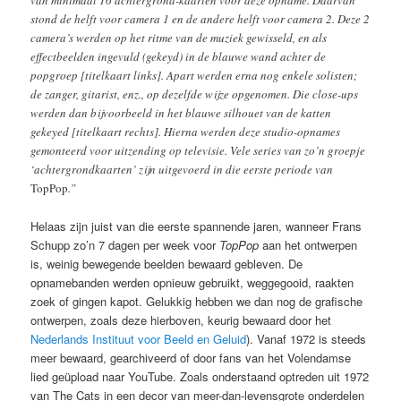
stond de helft voor camera 1 en de andere helft voor camera 2. Deze 2
camera’s werden op het ritme van de muziek gewisseld, en als
effectbeelden ingevuld (gekeyd) in de blauwe wand achter de
popgroep [titelkaart links]. Apart werden erna nog enkele solisten;
de zanger, gitarist, enz., op dezelfde wijze opgenomen. Die close-ups
werden dan bijvoorbeeld in het blauwe silhouet van de katten
gekeyed [titelkaart rechts]. Hierna werden deze studio-opnames
gemonteerd voor uitzending op televisie. Vele series van zo’n groepje
‘achtergrondkaarten’ zijn uitgevoerd in die eerste periode van
TopPop
.”
Helaas zijn juist van die eerste spannende jaren, wanneer Frans
Schupp zo’n 7 dagen per week voor
TopPop
aan het ontwerpen
is, weinig bewegende beelden bewaard gebleven. De
opnamebanden werden opnieuw gebruikt, weggegooid, raakten
zoek of gingen kapot. Gelukkig hebben we dan nog de grafische
ontwerpen, zoals deze hierboven, keurig bewaard door het
Nederlands Instituut voor Beeld en Geluid
). Vanaf 1972 is steeds
meer bewaard, gearchiveerd of door fans van het Volendamse
lied geüpload naar YouTube. Zoals onderstaand optreden uit 1972
van The Cats in een decor van meer-dan-levensgrote onderdelen