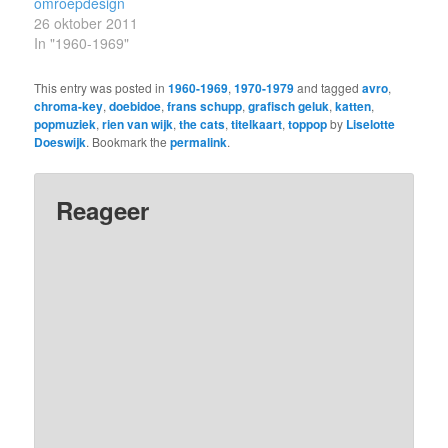
omroepdesign
26 oktober 2011
In "1960-1969"
This entry was posted in
1960-1969
,
1970-1979
and tagged
avro
,
chroma-key
,
doebidoe
,
frans schupp
,
grafisch geluk
,
katten
,
popmuziek
,
rien van wijk
,
the cats
,
titelkaart
,
toppop
by
Liselotte
Doeswijk
. Bookmark the
permalink
.
Reageer