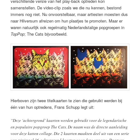
verschillende versie van het play-back optreden kon
samenstellen. De video-clip zoals we die nu kennen, bestond
immers nog niet. Nu onvoorstelbaar, maar artiesten moesten dus
naar Hilversum afreizen om hun plaatjes te promoten. Maar er
waren natuurlijk ook regelmatig Nederlandstalige popgroepen in
TopPop
; The Cats bijvoorbeeld.
Hierboven zijn twee titelkaarten te zien die gebruikt werden bij
één van hun optredens, Frans Schupp legt uit:
“Deze ‘achtergrond’ kaarten werden gebruikt voor de legendarische
en populaire popgroep The Cats. De naam was de directe aanleiding
voor deze katten collage. Die 2 kaarten maakten deel uit van een serie
van minimaal 16 achtergrond-kaarten voor deze opname. Daarvan