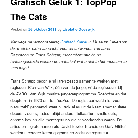
Grafisch Geluk 1: TopPop
The Cats
Posted on
26 oktober 2011
by
Liselotte Doeswijk
Vanwege de tentoonstelling
Grafisch Geluk
in Museum Hilversum
deze winter extra aandacht voor de ontwerpen van Jaap
Drupsteen en Frans Schupp; meer informatie bij de
tentoongestelde werken én materiaal wat u niet in het museum te
zien krijgt!
Frans Schupp begon eind jaren zestig samen te werken met
regisseur Rien van Wijk, één van de jonge, wilde regisseurs bij
de AVRO. Van Wijk maakte jongerenprogramma
Doebidoe
en dat
doopte hij in 1970 om tot
TopPop
. De regisseur werd niet voor
niets ‘wild’ genoemd, want hij trok alles uit de kast: spectaculaire
decors, zooms, fades, altijd andere titelkaarten, snelle cuts,
chroma-key en alle montagetrucs die er voorhanden waren. De
artiesten – grote namen als David Bowie, Blondie en Gary Glitter-
werden meerdere keren opgenomen zodat de regisseur