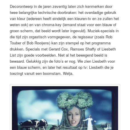
Decorontwerp in de jaren zeventig laten zich kenmerken door
twee belangrijke technische doorbraken: het overdadige gebruik
van kleur (iedereen heeft eindelijk een kleuren-tv en ze zullen het
weten ook) en van chroma-key (iemand staat voor een blauw of
groen scherm, dat beeld wordt later ingevuld). Muziek-specials in
die tijd zijn orgastisch vormgegeven, de regisseur (zoals Rob
Touber of Bob Rooijens) kan zijn stempel op het programma
drukken. Specials met Gerard Cox, Ramses Shaffy of Liesbeth
List zijn goede voorbeelden. Niet al het bewegend beeld is
bewaard. Gelukkig zijn de foto’s er nog. We zien Liesbeth voor
een blauw scherm, en later het resultaat op tv: Liesbeth die je
toezingt vanuit een boomstam. Welja.