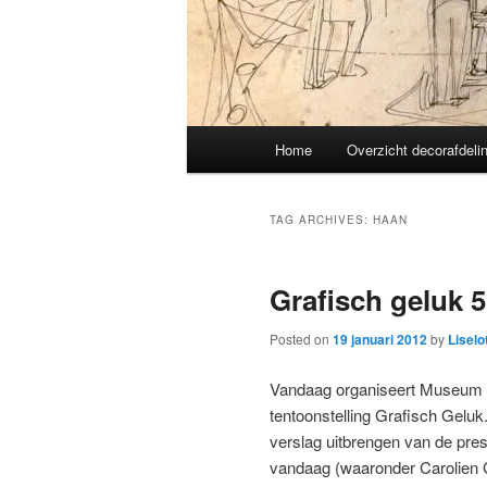
Main
Home
Overzicht decorafdeli
menu
TAG ARCHIVES:
HAAN
Grafisch geluk 
Posted on
19 januari 2012
by
Liselo
Vandaag organiseert Museum 
tentoonstelling Grafisch Geluk. 
verslag uitbrengen van de pre
vandaag (waaronder Carolien 