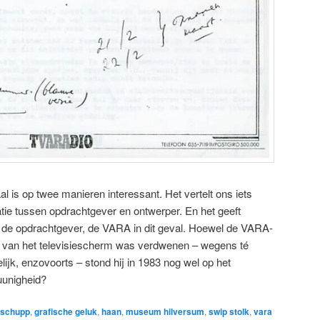
l is op twee manieren interessant. Het vertelt ons iets
tie tussen opdrachtgever en ontwerper. En het geeft
an de opdrachtgever, de VARA in dit geval. Hoewel de VARA-
jd van het televisiescherm was verdwenen – wegens té
elijk, enzovoorts – stond hij in 1983 nog wel op het
uunigheid?
 schupp
,
grafische geluk
,
haan
,
museum hilversum
,
swip stolk
,
vara