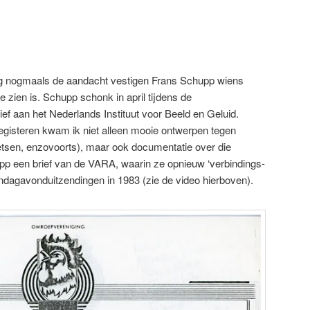
ag nogmaals de aandacht vestigen Frans Schupp wiens
te zien is. Schupp schonk in april tijdens de
ief aan het Nederlands Instituut voor Beeld en Geluid.
registeren kwam ik niet alleen mooie ontwerpen tegen
hetsen, enzovoorts), maar ook documentatie over die
p een brief van de VARA, waarin ze opnieuw ‘verbindings-
ondagavonduitzendingen in 1983 (zie de video hierboven).