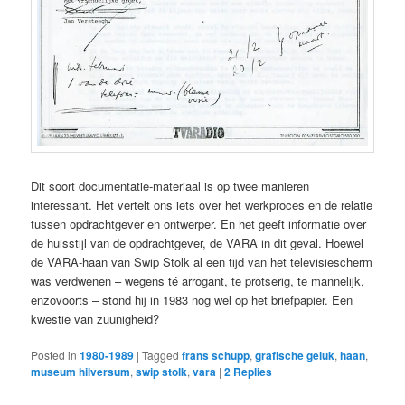
Dit soort documentatie-materiaal is op twee manieren
interessant. Het vertelt ons iets over het werkproces en de relatie
tussen opdrachtgever en ontwerper. En het geeft informatie over
de huisstijl van de opdrachtgever, de VARA in dit geval. Hoewel
de VARA-haan van Swip Stolk al een tijd van het televisiescherm
was verdwenen – wegens té arrogant, te protserig, te mannelijk,
enzovoorts – stond hij in 1983 nog wel op het briefpapier. Een
kwestie van zuunigheid?
Posted in
1980-1989
|
Tagged
frans schupp
,
grafische geluk
,
haan
,
museum hilversum
,
swip stolk
,
vara
|
2
Replies