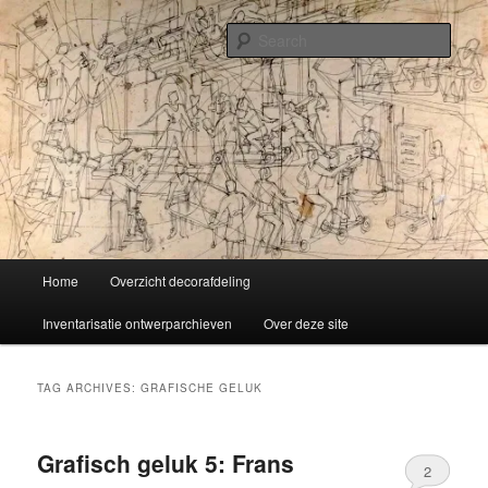
Skip
Skip
Liselotte Doeswijk
to
to
Sear
primary
secondary
content
content
Vorm van vermaak
Main
Home
Overzicht decorafdeling
menu
Inventarisatie ontwerparchieven
Over deze site
TAG ARCHIVES:
GRAFISCHE GELUK
Grafisch geluk 5: Frans
2