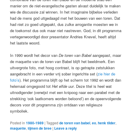
manier om de niet-evangelische gasten alvast duidelijk te maken
wie de discussie zal winnen. In het imaginaire bijbelse verleden
had de mens god uitgedaagd met het bouwen van een toren. Dat
had niet zo goed uitgepakt, dus zulke arrogantie moesten we in
de toekomst dus ook maar niet nastreven. God, in dit programma
vertegenwoordigd door presentator Andries Knevel, heeft altijd
het laatste woord.
In 1990 wordt het decor van
De toren van Babel
aangepast, maar
de maquette van de toren van Babel blijft het beeldmerk. Een
uitvergrote foto, met hoog contrast, is op getrapte zetstukken
aangebracht in een verder vrij sober ingerichte set (
zie hier de
foto’s
). Het programma blijft op het scherm tot 1992 en wordt dan
helemaal omgegooid tot
Het elfde uur
. Deze titel is heel wat
uitnodigender (verwijst met een knipoog naar een parabel met de
strekking ‘ook laatkomers worden beloond’) en de opeenvolgende
decors voor dit programma zijn ontdaan van religieuze
symboliek.
Posted in
1980-1989
|
Tagged
de toren van babel
,
eo
,
henk tilder
,
maquette
,
tijmen de bree
|
Leave a reply