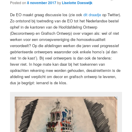
Posted on
8 november 2017
by
Liselotte Doeswijk
De EO maakt graag discussie los (zie ook
dit draadje
op Twitter).
Zo ontstond bij toetreding van de EO tot het Nederlandse bestel
ophef in de kantoren van de Hoofdafdeling Ontwerp
(Decorontwerp en Grafisch Ontwerp) over vragen als: wel of niet
werken voor een omroepvereniging die homoseksualiteit
veroordeelt? Op die afdelingen werken die jaren veel progressief
geörienteerde ontwerpers waaronder ook enkele homo’s (al dan
niet ‘in de kast’). Bij veel ontwerpers is dan ook de tendens:
liever niet. In hoge mate kan daar bij het toekennen van
opdrachten rekening mee worden gehouden, desalniettemin is de
afdeling wel verplicht om decor en grafisch ontwerp te leveren,
dus je begrijpt: iemand is de klos.