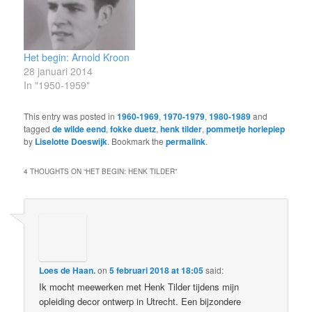
Het begin: Arnold Kroon
28 januari 2014
In "1950-1959"
This entry was posted in
1960-1969
,
1970-1979
,
1980-1989
and
tagged
de wilde eend
,
fokke duetz
,
henk tilder
,
pommetje horlepiep
by
Liselotte Doeswijk
. Bookmark the
permalink
.
4 THOUGHTS ON “
HET BEGIN: HENK TILDER
”
Loes de Haan.
on
5 februari 2018 at 18:05
said:
Ik mocht meewerken met Henk Tilder tijdens mijn
opleiding decor ontwerp in Utrecht. Een bijzondere