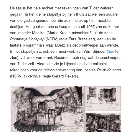
Helaas is het hele archief met tekeningen van Tilder verloren
gegaan. In het kleine stapeltje bij hem thuis zat wel een aquarel
van die gedistingeerde heer die zo’n indruk op hem maakte
destijds. Het gaat om een ontwerpschets uit 1967 van de kamer
van ‘moeder Maaike’ (Martje Kraats misschien?) uit de serie
Pommetje Horlepiep
(NCRV, regie Frits Butzelaar), een van de
laatste programma’s waar Duetz als decorontwerper aan werkte.
In het stapeltje zat ook een mooi werk van Wim Bijmoer (
hier
te
zien), vrij werk van Frank Rosen en toch nog wat decorontwerpen
van Tilder zelf. Hieronder zie je bijvoorbeeld zijn ballpoint-
tekeningen voor de televisiebewerking van Ibsen’s
De wilde eend
(NCRV, 17-3-1981, regie Gerard Rekers).