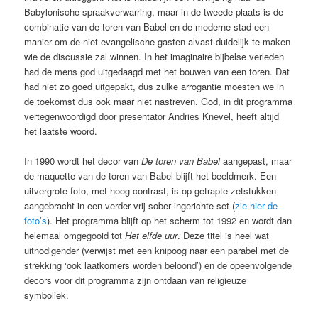
Babylonische spraakverwarring, maar in de tweede plaats is de
combinatie van de toren van Babel en de moderne stad een
manier om de niet-evangelische gasten alvast duidelijk te maken
wie de discussie zal winnen. In het imaginaire bijbelse verleden
had de mens god uitgedaagd met het bouwen van een toren. Dat
had niet zo goed uitgepakt, dus zulke arrogantie moesten we in
de toekomst dus ook maar niet nastreven. God, in dit programma
vertegenwoordigd door presentator Andries Knevel, heeft altijd
het laatste woord.
In 1990 wordt het decor van
De toren van Babel
aangepast, maar
de maquette van de toren van Babel blijft het beeldmerk. Een
uitvergrote foto, met hoog contrast, is op getrapte zetstukken
aangebracht in een verder vrij sober ingerichte set (
zie hier de
foto’s
). Het programma blijft op het scherm tot 1992 en wordt dan
helemaal omgegooid tot
Het elfde uur
. Deze titel is heel wat
uitnodigender (verwijst met een knipoog naar een parabel met de
strekking ‘ook laatkomers worden beloond’) en de opeenvolgende
decors voor dit programma zijn ontdaan van religieuze
symboliek.