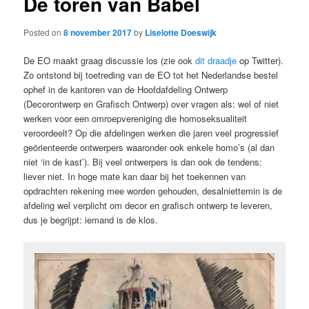
De toren van Babel
Posted on
8 november 2017
by
Liselotte Doeswijk
De EO maakt graag discussie los (zie ook
dit draadje
op Twitter).
Zo ontstond bij toetreding van de EO tot het Nederlandse bestel
ophef in de kantoren van de Hoofdafdeling Ontwerp
(Decorontwerp en Grafisch Ontwerp) over vragen als: wel of niet
werken voor een omroepvereniging die homoseksualiteit
veroordeelt? Op die afdelingen werken die jaren veel progressief
geörienteerde ontwerpers waaronder ook enkele homo’s (al dan
niet ‘in de kast’). Bij veel ontwerpers is dan ook de tendens:
liever niet. In hoge mate kan daar bij het toekennen van
opdrachten rekening mee worden gehouden, desalniettemin is de
afdeling wel verplicht om decor en grafisch ontwerp te leveren,
dus je begrijpt: iemand is de klos.