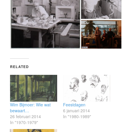
RELATED
Wim Bijmoer: Wie wat
Feestdagen
bewaart…
6 januari 2014
26 februari 2014
In "1980-1989"
In "1970-1979"