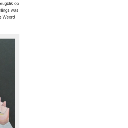
erugblik op
rlings was
de Weerd