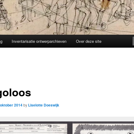
ng
Inventarisatie ontwerparchieven
Over deze site
goloos
 oktober 2014
by
Liselotte Doeswijk