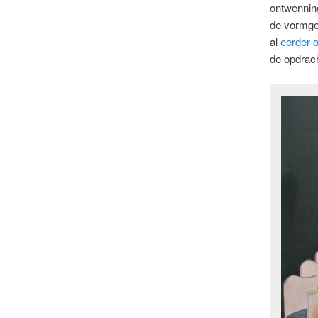
ontwennin
de vormge
al
eerder o
de opdrach