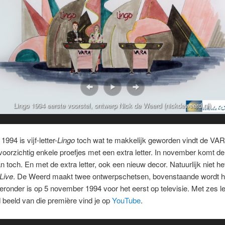
Lingo 1994 eerste voorstel, ontwerp Nick de Weerd (nickdeweerd.nl)
 1994 is vijf-letter-
Lingo
toch wat te makkelijk geworden vindt de VA
oorzichtig enkele proefjes met een extra letter. In november komt d
dan toch. En met de extra letter, ook een nieuw decor. Natuurlijk niet h
Live
. De Weerd maakt twee ontwerpschetsen, bovenstaande wordt het
eronder is op 5 november 1994 voor het eerst op televisie. Met zes le
beeld van die première vind je op
YouTube
.