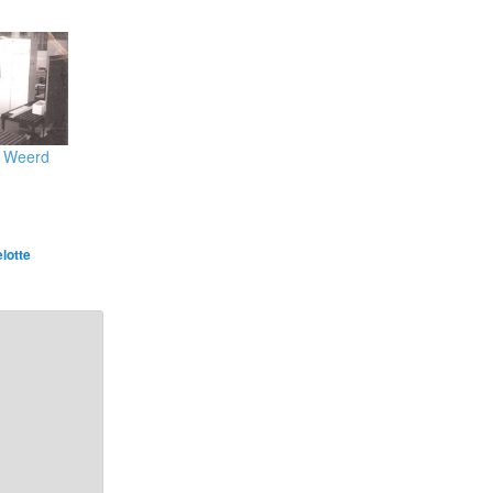
e Weerd
elotte