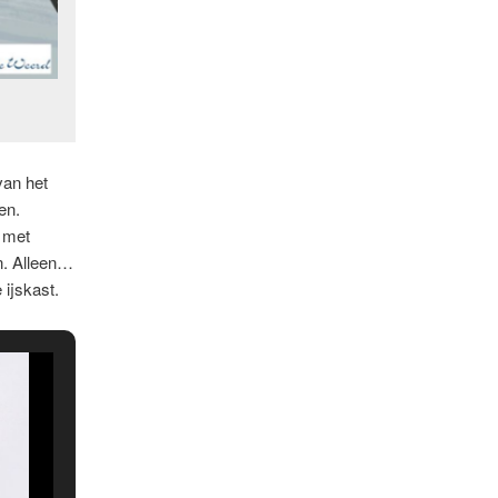
van het
en.
k met
n. Alleen…
ijskast.