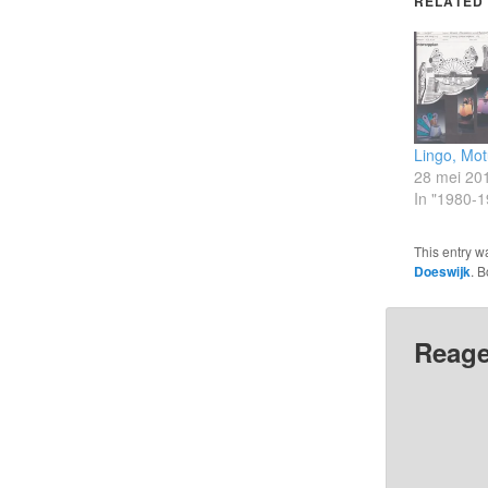
RELATED
Lingo, Mo
28 mei 20
In "1980-1
This entry w
Doeswijk
. 
Reage