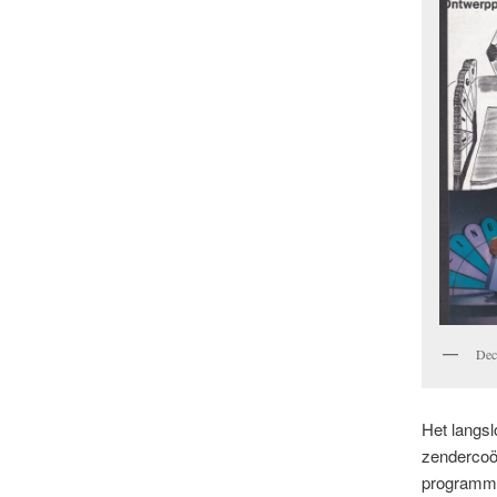
Dec
Het langsl
zendercoör
programma