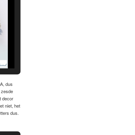
RA, dus
e zesde
et decor
 niet, het
tters dus.