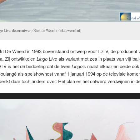
go Live, decorontwerp Nick de Weerd (nickdeweerd.nl)
kt De Weerd in 1993 bovenstaand ontwerp voor IDTV, de producent 
. Zij ontwikkelen
Lingo Live
als variant met zes in plaats van vijf ball
TV is het de bedoeling dat de twee
Lingo
‘s naast elkaar en beide oo
oulangé als spelshowhost vanaf 1 januari 1994 op de televisie kome
nkt daar toch anders over. Het plan en het ontwerp verdwijnen in de 