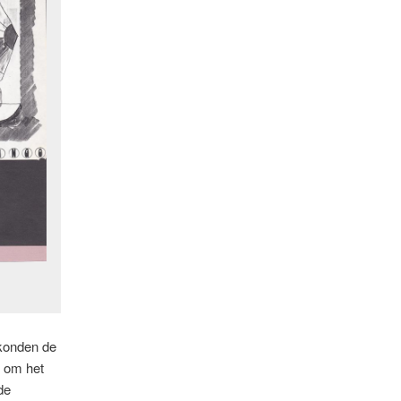
 konden de
n om het
de