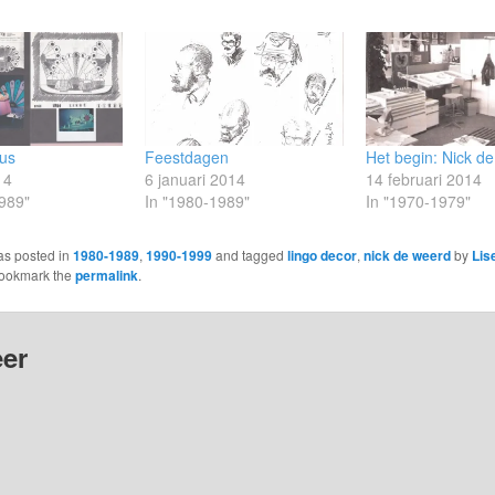
tus
Feestdagen
Het begin: Nick d
14
6 januari 2014
14 februari 2014
989"
In "1980-1989"
In "1970-1979"
as posted in
1980-1989
,
1990-1999
and tagged
lingo decor
,
nick de weerd
by
Lis
Bookmark the
permalink
.
er