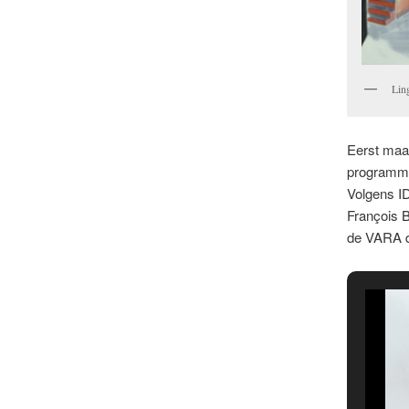
Lin
Eerst maa
programma
Volgens ID
François B
de VARA de