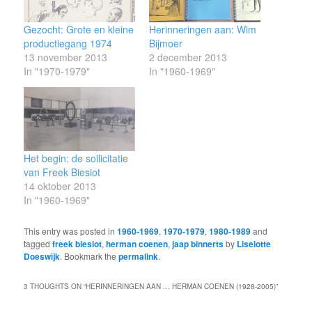
Gezocht: Grote en kleine
Herinneringen aan: Wim
productiegang 1974
Bijmoer
13 november 2013
2 december 2013
In "1970-1979"
In "1960-1969"
Het begin: de sollicitatie
van Freek Biesiot
14 oktober 2013
In "1960-1969"
This entry was posted in
1960-1969
,
1970-1979
,
1980-1989
and
tagged
freek biesiot
,
herman coenen
,
jaap binnerts
by
Liselotte
Doeswijk
. Bookmark the
permalink
.
3 THOUGHTS ON “
HERINNERINGEN AAN … HERMAN COENEN (1928-2005)
”