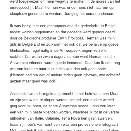
werd toegewezen om hem wegwijs te maken in de mores van het
omroepbedrijf. Maar Herman was er de mens niet naar om op
sleeptouw genomen te worden. Dus ging het eerder andersom.
Ik was bezig met een dramaproductie die gedeeltelijk in België
moest worden opgenomen en dat gedeelte werd geproduceerd
door de Belgische producer Erwin Provoost. Herman was mijn
gids in Belgiëland en zo kwam het ook dat we behalve op goede
filmlocaties, regelmatig in de Antwerpse kroegen verzeild
raakten. Dat waren zware dagen/nachten want Herman en zijn
Antwerpse vrienden waren goede innemers. Daar kon ik echt nog
wat van leren en naar huis rijden was dan ook geen optie
(Herman had om een of andere reden geen rijbewijs, wat achteraf
gezien maar goed was ook).
Zodoende kwam ik regelmatig terecht in het huis van John Murat
en zijn vrouw om te slapen worden gelegd; een andere wereld
ging voor mij open, de echte Antwerpse scene. John zou later
een van mijn beste vrienden worden, waarmee ik tot in de verste
uithoeken van Italië, Calabrië, Terra Nova ben gaan zwerven.
(daar zijn foto’s van want John was een professionele fotograaf)
Met John heb ik later het programma
Twee clowns en een kubus