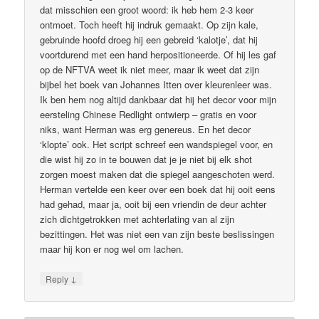
dat misschien een groot woord: ik heb hem 2-3 keer
ontmoet. Toch heeft hij indruk gemaakt. Op zijn kale,
gebruinde hoofd droeg hij een gebreid ‘kalotje’, dat hij
voortdurend met een hand herpositioneerde. Of hij les gaf
op de NFTVA weet ik niet meer, maar ik weet dat zijn
bijbel het boek van Johannes Itten over kleurenleer was.
Ik ben hem nog altijd dankbaar dat hij het decor voor mijn
eersteling Chinese Redlight ontwierp – gratis en voor
niks, want Herman was erg genereus. En het decor
‘klopte’ ook. Het script schreef een wandspiegel voor, en
die wist hij zo in te bouwen dat je je niet bij elk shot
zorgen moest maken dat die spiegel aangeschoten werd.
Herman vertelde een keer over een boek dat hij ooit eens
had gehad, maar ja, ooit bij een vriendin de deur achter
zich dichtgetrokken met achterlating van al zijn
bezittingen. Het was niet een van zijn beste beslissingen
maar hij kon er nog wel om lachen.
↓
Reply