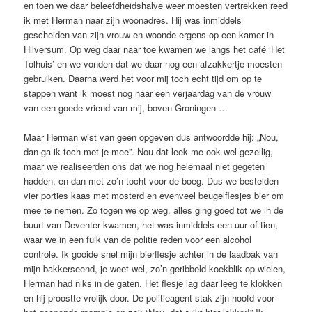
en toen we daar beleefdheidshalve weer moesten vertrekken reed
ik met Herman naar zijn woonadres. Hij was inmiddels
gescheiden van zijn vrouw en woonde ergens op een kamer in
Hilversum. Op weg daar naar toe kwamen we langs het café ‘Het
Tolhuis’ en we vonden dat we daar nog een afzakkertje moesten
gebruiken. Daarna werd het voor mij toch echt tijd om op te
stappen want ik moest nog naar een verjaardag van de vrouw
van een goede vriend van mij, boven Groningen …
Maar Herman wist van geen opgeven dus antwoordde hij: „Nou,
dan ga ik toch met je mee”. Nou dat leek me ook wel gezellig,
maar we realiseerden ons dat we nog helemaal niet gegeten
hadden, en dan met zo’n tocht voor de boeg. Dus we bestelden
vier porties kaas met mosterd en evenveel beugelflesjes bier om
mee te nemen. Zo togen we op weg, alles ging goed tot we in de
buurt van Deventer kwamen, het was inmiddels een uur of tien,
waar we in een fuik van de politie reden voor een alcohol
controle. Ik gooide snel mijn bierflesje achter in de laadbak van
mijn bakkerseend, je weet wel, zo’n geribbeld koekblik op wielen,
Herman had niks in de gaten. Het flesje lag daar leeg te klokken
en hij proostte vrolijk door. De politieagent stak zijn hoofd voor