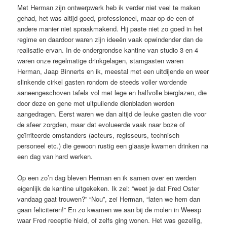
Met Herman zijn ontwerpwerk heb ik verder niet veel te maken
gehad, het was altijd goed, professioneel, maar op de een of
andere manier niet spraakmakend. Hij paste niet zo goed in het
regime en daardoor waren zijn ideeën vaak opwindender dan de
realisatie ervan. In de ondergrondse kantine van studio 3 en 4
waren onze regelmatige drinkgelagen, stamgasten waren
Herman, Jaap Binnerts en ik, meestal met een uitdijende en weer
slinkende cirkel gasten rondom de steeds voller wordende
aaneengeschoven tafels vol met lege en halfvolle bierglazen, die
door deze en gene met uitpuilende dienbladen werden
aangedragen. Eerst waren we dan altijd de leuke gasten die voor
de sfeer zorgden, maar dat evolueerde vaak naar boze of
geïrriteerde omstanders (acteurs, regisseurs, technisch
personeel etc.) die gewoon rustig een glaasje kwamen drinken na
een dag van hard werken.
Op een zo’n dag bleven Herman en ik samen over en werden
eigenlijk de kantine uitgekeken. Ik zei: “weet je dat Fred Oster
vandaag gaat trouwen?” “Nou”, zei Herman, “laten we hem dan
gaan feliciteren!” En zo kwamen we aan bij de molen in Weesp
waar Fred receptie hield, of zelfs ging wonen. Het was gezellig,