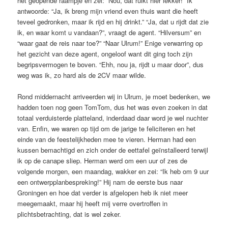
het geopende raampje en zei: “Nou, dat ruikt hier lekker!” Ik
antwoorde: “Ja, ik breng mijn vriend even thuis want die heeft
teveel gedronken, maar ik rijd en hij drinkt.” “Ja, dat u rijdt dat zie
ik, en waar komt u vandaan?”, vraagt de agent. “Hilversum” en
“waar gaat de reis naar toe?” “Naar Ulrum!” Enige verwarring op
het gezicht van deze agent, ongeloof want dit ging toch zijn
begripsvermogen te boven. “Ehh, nou ja, rijdt u maar door”, dus
weg was ik, zo hard als de 2CV maar wilde.
Rond middernacht arriveerden wij in Ulrum, je moet bedenken, we
hadden toen nog geen TomTom, dus het was even zoeken in dat
totaal verduisterde platteland, inderdaad daar word je wel nuchter
van. Enfin, we waren op tijd om de jarige te feliciteren en het
einde van de feestelijkheden mee te vieren. Herman had een
kussen bemachtigd en zich onder de eettafel geïnstalleerd terwijl
ik op de canape sliep. Herman werd om een uur of zes de
volgende morgen, een maandag, wakker en zei: “Ik heb om 9 uur
een ontwerpplanbespreking!” Hij nam de eerste bus naar
Groningen en hoe dat verder is afgelopen heb ik niet meer
meegemaakt, maar hij heeft mij verre overtroffen in
plichtsbetrachting, dat is wel zeker.