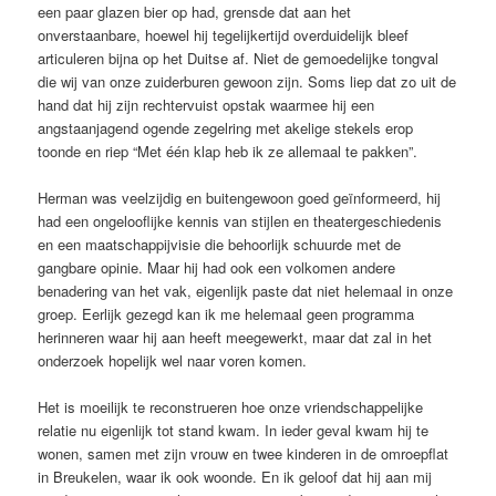
een paar glazen bier op had, grensde dat aan het
onverstaanbare, hoewel hij tegelijkertijd overduidelijk bleef
articuleren bijna op het Duitse af. Niet de gemoedelijke tongval
die wij van onze zuiderburen gewoon zijn. Soms liep dat zo uit de
hand dat hij zijn rechtervuist opstak waarmee hij een
angstaanjagend ogende zegelring met akelige stekels erop
toonde en riep “Met één klap heb ik ze allemaal te pakken”.
Herman was veelzijdig en buitengewoon goed geïnformeerd, hij
had een ongelooflijke kennis van stijlen en theatergeschiedenis
en een maatschappijvisie die behoorlijk schuurde met de
gangbare opinie. Maar hij had ook een volkomen andere
benadering van het vak, eigenlijk paste dat niet helemaal in onze
groep. Eerlijk gezegd kan ik me helemaal geen programma
herinneren waar hij aan heeft meegewerkt, maar dat zal in het
onderzoek hopelijk wel naar voren komen.
Het is moeilijk te reconstrueren hoe onze vriendschappelijke
relatie nu eigenlijk tot stand kwam. In ieder geval kwam hij te
wonen, samen met zijn vrouw en twee kinderen in de omroepflat
in Breukelen, waar ik ook woonde. En ik geloof dat hij aan mij