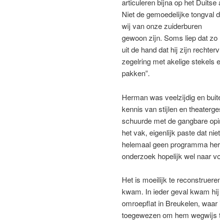
articuleren bijna op het Duitse 
Niet de gemoedelijke tongval d
wij van onze zuiderburen
gewoon zijn. Soms liep dat zo
uit de hand dat hij zijn recht
zegelring met akelige stekels e
pakken”.
Herman was veelzijdig en buit
kennis van stijlen en theaterg
schuurde met de gangbare opi
het vak, eigenlijk paste dat ni
helemaal geen programma herin
onderzoek hopelijk wel naar 
Het is moeilijk te reconstruere
kwam. In ieder geval kwam hij
omroepflat in Breukelen, waar 
toegewezen om hem wegwijs te