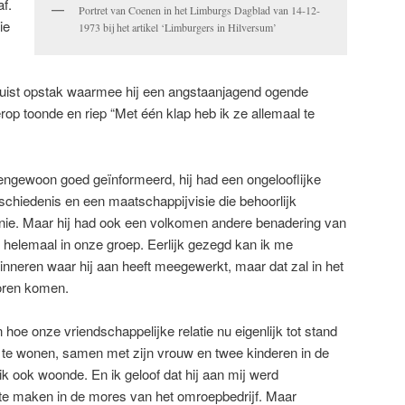
af.
Portret van Coenen in het Limburgs Dagblad van 14-12-
ie
1973 bij het artikel ‘Limburgers in Hilversum’
ervuist opstak waarmee hij een angstaanjagend ogende
rop toonde en riep “Met één klap heb ik ze allemaal te
engewoon goed geïnformeerd, hij had een ongelooflijke
eschiedenis en een maatschappijvisie die behoorlijk
nie. Maar hij had ook een volkomen andere benadering van
et helemaal in onze groep. Eerlijk gezegd kan ik me
neren waar hij aan heeft meegewerkt, maar dat zal in het
voren komen.
n hoe onze vriendschappelijke relatie nu eigenlijk tot stand
 te wonen, samen met zijn vrouw en twee kinderen in de
ik ook woonde. En ik geloof dat hij aan mij werd
 maken in de mores van het omroepbedrijf. Maar