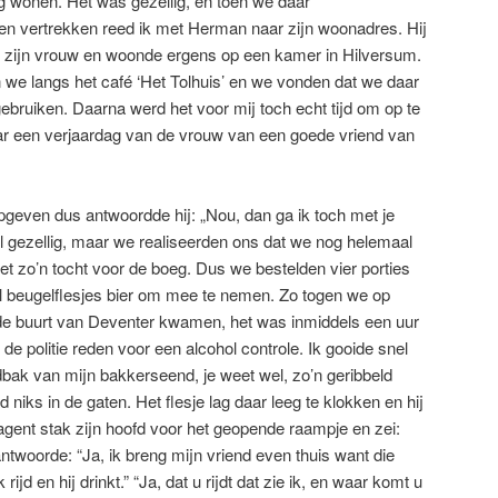
ing wonen. Het was gezellig, en toen we daar
n vertrekken reed ik met Herman naar zijn woonadres. Hij
 zijn vrouw en woonde ergens op een kamer in Hilversum.
e langs het café ‘Het Tolhuis’ en we vonden dat we daar
bruiken. Daarna werd het voor mij toch echt tijd om op te
ar een verjaardag van de vrouw van een goede vriend van
even dus antwoordde hij: „Nou, dan ga ik toch met je
 gezellig, maar we realiseerden ons dat we nog helemaal
t zo’n tocht voor de boeg. Dus we bestelden vier porties
 beugelflesjes bier om mee te nemen. Zo togen we op
n de buurt van Deventer kwamen, het was inmiddels een uur
 de politie reden voor een alcohol controle. Ik gooide snel
adbak van mijn bakkerseend, je weet wel, zo’n geribbeld
niks in de gaten. Het flesje lag daar leeg te klokken en hij
ieagent stak zijn hoofd voor het geopende raampje en zei:
 antwoorde: “Ja, ik breng mijn vriend even thuis want die
ijd en hij drinkt.” “Ja, dat u rijdt dat zie ik, en waar komt u