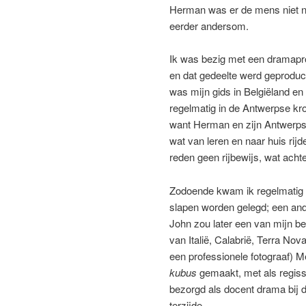
Herman was er de mens niet n
eerder andersom.
Ik was bezig met een dramapro
en dat gedeelte werd geprodu
was mijn gids in Belgiëland en
regelmatig in de Antwerpse kr
want Herman en zijn Antwerps
wat van leren en naar huis ri
reden geen rijbewijs, wat ach
Zodoende kwam ik regelmatig t
slapen worden gelegd; een and
John zou later een van mijn be
van Italië, Calabrië, Terra No
een professionele fotograaf) 
kubus
gemaakt, met als regis
bezorgd als docent drama bij 
terzijde.