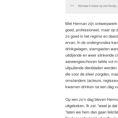
Herman Coenen op een feestje, er
Met Herman zijn ontwerpwerk he
goed, professioneel, maar op d
zo goed in het regime en daard
ervan. In de ondergrondse kan
drinkgelagen, stamgasten war
uitdijende en weer slinkende c
aaneengeschoven tafels vol met
uitpuilende dienbladen werden
die voor de sfeer zorgden, maa
omstanders (acteurs, regisseur
kwamen drinken na een dag v
Op een zo’n dag bleven Herman
uitgekeken. Ik zei: “weet je d
“laten we hem dan gaan felici