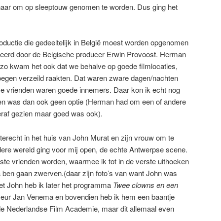
aar om op sleeptouw genomen te worden. Dus ging het
ductie die gedeeltelijk in België moest worden opgenomen
ceerd door de Belgische producer Erwin Provoost. Herman
 zo kwam het ook dat we behalve op goede filmlocaties,
oegen verzeild raakten. Dat waren zware dagen/nachten
e vrienden waren goede innemers. Daar kon ik echt nog
jden was dan ook geen optie (Herman had om een of andere
teraf gezien maar goed was ook).
erecht in het huis van John Murat en zijn vrouw om te
ere wereld ging voor mij open, de echte Antwerpse scene.
ste vrienden worden, waarmee ik tot in de verste uithoeken
va ben gaan zwerven.(daar zijn foto’s van want John was
Met John heb ik later het programma
Twee clowns en een
seur Jan Venema en bovendien heb ik hem een baantje
de Nederlandse Film Academie, maar dit allemaal even