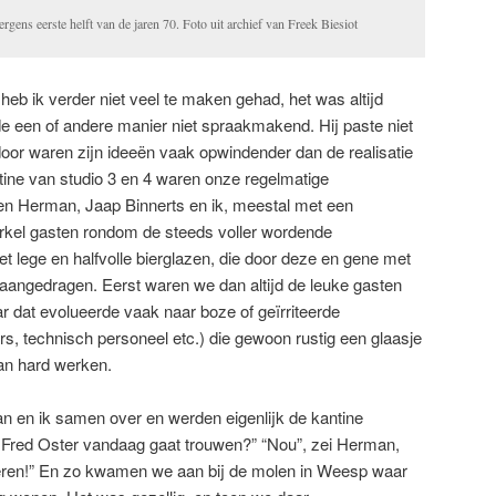
gens eerste helft van de jaren 70. Foto uit archief van Freek Biesiot
b ik verder niet veel te maken gehad, het was altijd
e een of andere manier niet spraakmakend. Hij paste niet
oor waren zijn ideeën vaak opwindender dan de realisatie
tine van studio 3 en 4 waren onze regelmatige
en Herman, Jaap Binnerts en ik, meestal met een
irkel gasten rondom de steeds voller wordende
 lege en halfvolle bierglazen, die door deze en gene met
 aangedragen. Eerst waren we dan altijd de leuke gasten
r dat evolueerde vaak naar boze of geïrriteerde
s, technisch personeel etc.) die gewoon rustig een glaasje
an hard werken.
 en ik samen over en werden eigenlijk de kantine
at Fred Oster vandaag gaat trouwen?” “Nou”, zei Herman,
teren!” En zo kwamen we aan bij de molen in Weesp waar