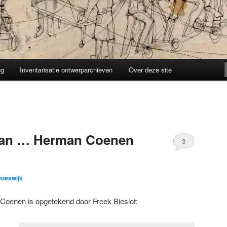
ng
Inventarisatie ontwerparchieven
Over deze site
aan … Herman Coenen
3
Doeswijk
Coenen is opgetekend door Freek Biesiot: