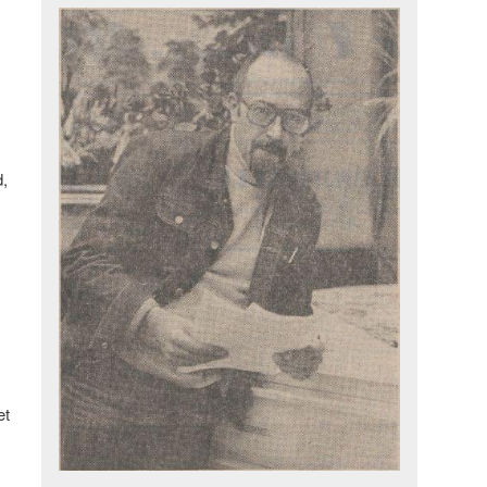
d,
et