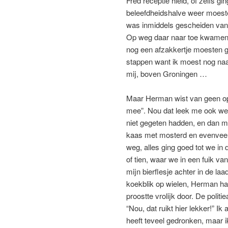
Fred receptie hield, of zelfs g
beleefdheidshalve weer moeste
was inmiddels gescheiden van
Op weg daar naar toe kwamen w
nog een afzakkertje moesten ge
stappen want ik moest nog na
mij, boven Groningen …
Maar Herman wist van geen opg
mee”. Nou dat leek me ook wel
niet gegeten hadden, en dan me
kaas met mosterd en evenveel
weg, alles ging goed tot we i
of tien, waar we in een fuik van
mijn bierflesje achter in de la
koekblik op wielen, Herman had 
proostte vrolijk door. De polit
“Nou, dat ruikt hier lekker!” Ik
heeft teveel gedronken, maar ik r