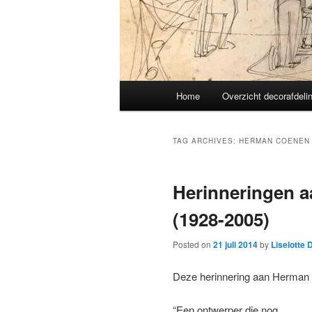
Main
Home
Overzicht decorafdeli
menu
TAG ARCHIVES:
HERMAN COENEN
Herinneringen 
(1928-2005)
Posted on
21 juli 2014
by
Liselotte 
Deze herinnering aan Herman 
“Een ontwerper die nog