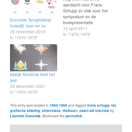
aandacht voor Frans
Schupp zo vlak voor het
symposium en de
Eurovisie Songfestival
boekpresentatie
huisstijl: toen en nu
vandaag bij het
14 april 2011
29 november 2019
Nederlands Instituut voor
In "1970-1979"
In "1970-1979"
Beeld en Geluid. Schupp
schenkt zijn collectie
ontwerpen aan het
instituut. Die schenking
en een aantal van de
Toppop maquettes (en
beetje Kerstmis heel het
nog veel meer Toppop-
jaar
ontwerpen) zijn vandaag
23 december 2021
te zien…
In "1970-1979"
This entry was posted in
1960-1969
and tagged
frans schupp
,
nts
grafische afdeling
,
sinterklaas
,
titelkaart
,
zwart-wit televisie
by
Liselotte Doeswijk
. Bookmark the
permalink
.