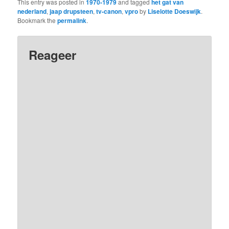
This entry was posted in
1970-1979
and tagged
het gat van
nederland
,
jaap drupsteen
,
tv-canon
,
vpro
by
Liselotte Doeswijk
.
Bookmark the
permalink
.
Reageer