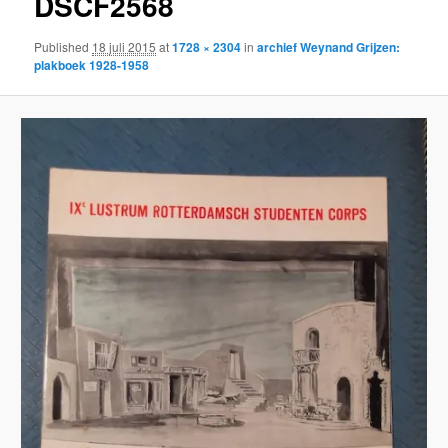
DSCF2568
Published
18 juli 2015
at
1728 × 2304
in
archief Weynand Grijzen:
plakboek 1928-1958