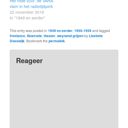
Het rode vuur: de VARA-
vlam in het radiotijdperk
22 november 2018
In "1949 en eerder"
This entry was posted in
1949 en eerder
,
1950-1959
and tagged
freelance
,
illustratie
,
theater
,
weynand grijzen
by
Liselotte
Doeswijk
. Bookmark the
permalink
.
Reageer