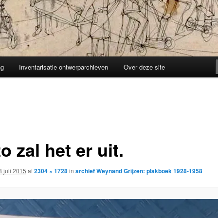
ng
Inventarisatie ontwerparchieven
Over deze site
o zal het er uit.
8 juli 2015
at
2304 × 1728
in
archief Weynand Grijzen: plakboek 1928-1958