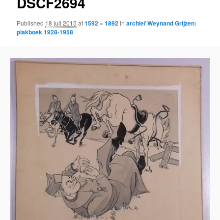
DSCF2694
Published
18 juli 2015
at
1592 × 1892
in
archief Weynand Grijzen:
plakboek 1928-1958