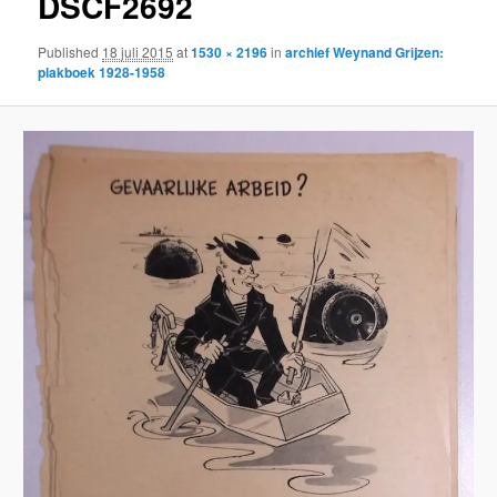
DSCF2692
Published
18 juli 2015
at
1530 × 2196
in
archief Weynand Grijzen:
plakboek 1928-1958