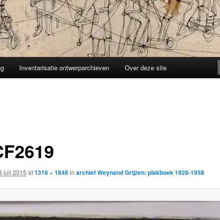
ng
Inventarisatie ontwerparchieven
Over deze site
F2619
8 juli 2015
at
1316 × 1848
in
archief Weynand Grijzen: plakboek 1928-1958