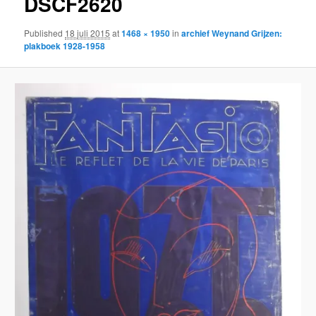
DSCF2620
Published
18 juli 2015
at
1468 × 1950
in
archief Weynand Grijzen:
plakboek 1928-1958