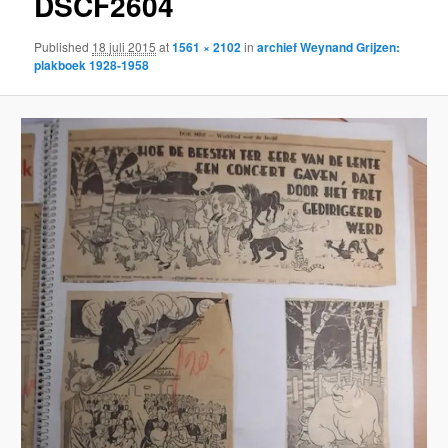
DSCF2604
Published
18 juli 2015
at
1561 × 2102
in
archief Weynand Grijzen:
plakboek 1928-1958