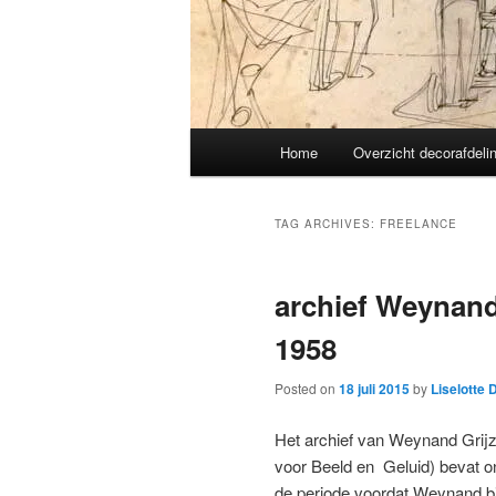
Main
Home
Overzicht decorafdeli
menu
TAG ARCHIVES:
FREELANCE
archief Weynand
1958
Posted on
18 juli 2015
by
Liselotte 
Het archief van Weynand Grijze
voor Beeld en Geluid) bevat o
de periode voordat Weynand bi