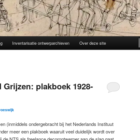
ng
Inventarisatie ontwerparchieven
Over deze site
 Grijzen: plakboek 1928-
Doeswijk
n (inmiddels ondergebracht bij het Nederlands Instituut
nder meer een plakboek waaruit veel duidelijk wordt over
j de NTS als freelance decorontwerper aan de slag gaat.