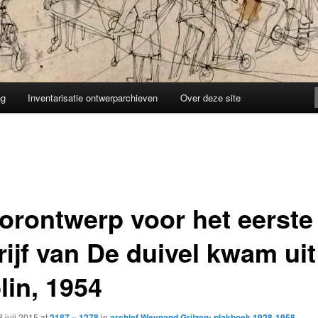
ng
Inventarisatie ontwerparchieven
Over deze site
orontwerp voor het eerste
rijf van De duivel kwam uit
lin, 1954
8 juli 2015
at
2187 × 1278
in
archief Weynand Grijzen: plakboek 1928-1958