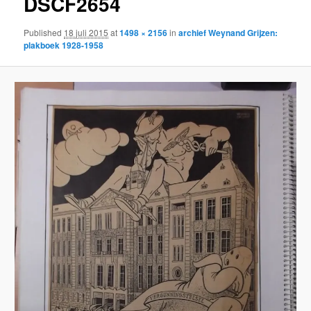
DSCF2654
Published
18 juli 2015
at
1498 × 2156
in
archief Weynand Grijzen:
plakboek 1928-1958