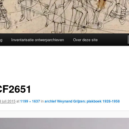
ng
Inventarisatie ontwerparchieven
Over deze site
F2651
8 juli 2015
at
1199 × 1637
in
archief Weynand Grijzen: plakboek 1928-1958