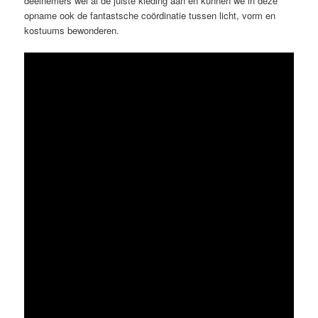
deelnemers wel al de juiste kleding aan en kunnen we in deze
opname ook de fantastsche coördinatie tussen licht, vorm en
kostuums bewonderen.