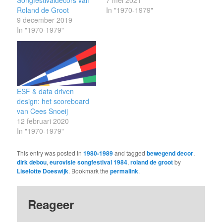
Roland de Groot
In "1970-1979"
9 december 2019
In "1970-1979"
ESF & data driven
design: het scoreboard
van Cees Snoeij
12 februari 2020
In "1970-1979"
This entry was posted in
1980-1989
and tagged
bewegend decor
,
dirk debou
,
eurovisie songfestival 1984
,
roland de groot
by
Liselotte Doeswijk
. Bookmark the
permalink
.
Reageer