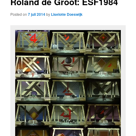
Roland de Groot: ESF1984
Posted on
7 juli 2014
by
Liselotte Doeswijk