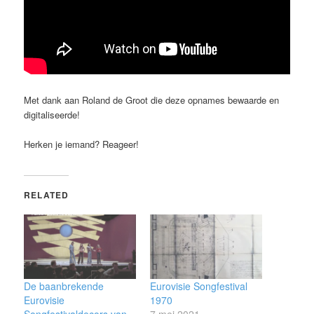
Met dank aan Roland de Groot die deze opnames bewaarde en
digitaliseerde!
Herken je iemand? Reageer!
RELATED
De baanbrekende
Eurovisie Songfestival
Eurovisie
1970
Songfestivaldecors van
7 mei 2021