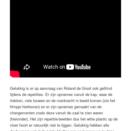
Gelukkig is er op aanvraag van Roland de Groot ook gefilmd
tijdens de repetities. Er zijn opnames vanuit de kap, waar de
trekken, vele touwen en de mankracht in beeld komen (zie het
filmpje hierboven) en er zijn opnames gemaakt van de
changementen zoals deze vanuit de zaal te zien waren
(hieronder). Het zijn repetitie-beelden dus het witte plastic op de
vloer hoort er natuurlijk niet te liggen. Gelukkig hebben alle