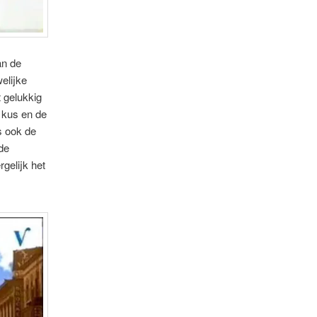
an de
elijke
 gelukkig
 kus en de
s ook de
rde
gelijk het