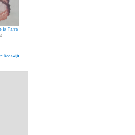
e la Parra
2
tte Doeswijk
.