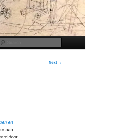
Search
Next
→
pen en
er aan
eerd door