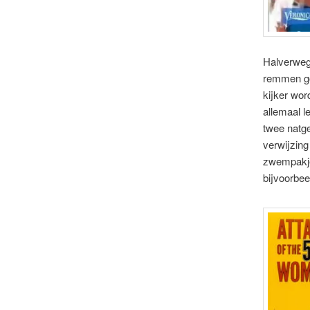
Halverwege
remmen goe
kijker wor
allemaal l
twee natg
verwijzing
zwempakjes
bijvoorbe