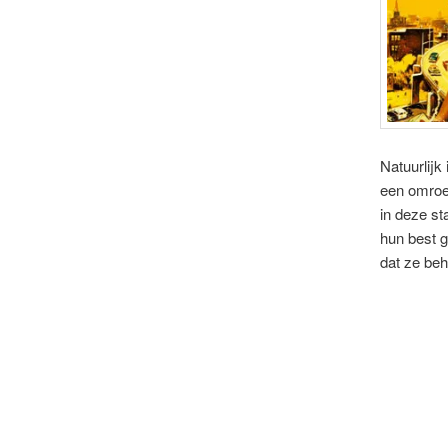
Natuurlijk
een omroep
in deze st
hun best g
dat ze beh