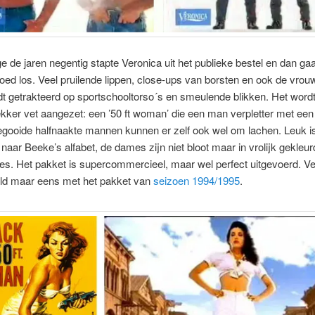
 de jaren negentig stapte Veronica uit het publieke bestel en dan ga
d los. Veel pruilende lippen, close-ups van borsten en ook de vrouw
dt getrakteerd op sportschooltorso´s en smeulende blikken. Het wordt
ekker vet aangezet: een ’50 ft woman’ die een man verpletter met een
egooide halfnaakte mannen kunnen er zelf ook wel om lachen. Leuk i
 naar Beeke’s alfabet, de dames zijn niet bloot maar in vrolijk gekleu
. Het pakket is supercommercieel, maar wel perfect uitgevoerd. Ver
eld maar eens met het pakket van
seizoen 1994/1995
.