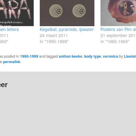
en letters
Kegelbal, pyramide, ijswater
Posters van Pim d
 2011
24 maart 2011
21 september 201
969"
In "1990-1999"
In "1960-1969"
as posted in
1990-1999
and tagged
anthon beeke
,
body type
,
veronica
by
Liselo
he
permalink
.
er