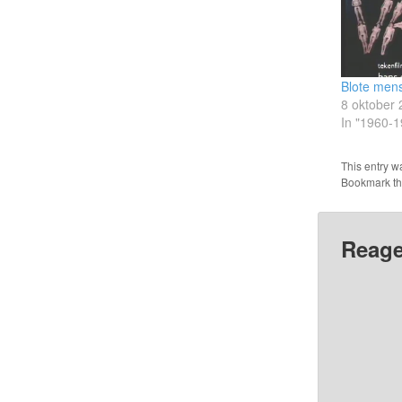
Blote mens
8 oktober
In "1960-1
This entry w
Bookmark t
Reage