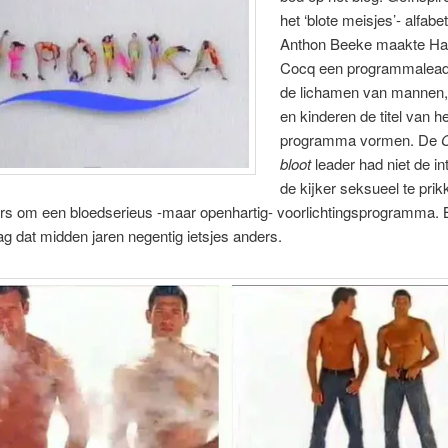
het ‘blote meisjes’- alfabe
Anthon Beeke maakte Ha
Cocq een programmalead
de lichamen van mannen
en kinderen de titel van h
programma vormen. De
bloot
leader had niet de in
de kijker seksueel te prik
rs om een bloedserieus -maar openhartig- voorlichtingsprogramma. B
ag dat midden jaren negentig ietsjes anders.