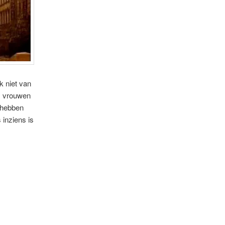
k niet van
ls vrouwen
s hebben
 inziens is