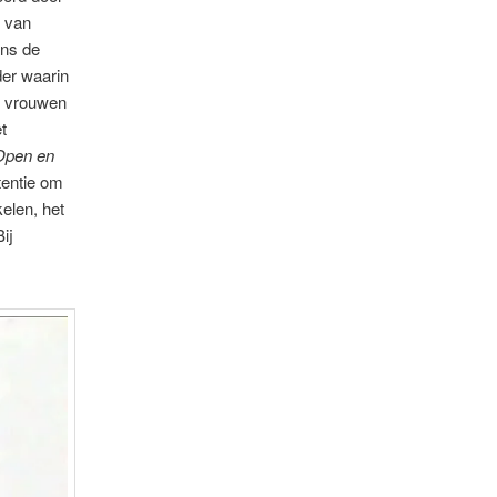
t van
ns de
er waarin
, vrouwen
et
Open en
tentie om
kelen, het
ij