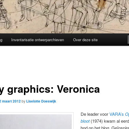
ng
Inventarisatie ontwerparchieven
Over deze site
y graphics: Veronica
2 maart 2012
by
Liselotte Doeswijk
De leader voor
VARA’s
O
bloot
(1974) kwam al eerd
bod op het blog. Geïnspir