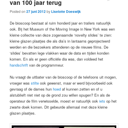
van 100 jaar terug
Posted on
27 juni 2012
by
Liselotte Doeswijk
De bioscoop bestaat al ruim honderd jaar en trailers natuurlijk
ook. Bij het Museum of the Moving Image in New York was een
kleine collectie van deze zogenaamde ‘novelty slides’ te zien:
kleine glazen plaatjes die als dia’s in lantaarns geprojecteerd
werden en die bezoekers attenderen op de nieuwe films. De
‘slides’ bevatten lege vlakken waar de data en tijden konden
komen. En als er geen officiële dia was, dan voldeed het
handschrift
van de programmeur.
Nu vraagt de uitbater van de bioscoop of de telefoons uit mogen,
vroeger was
stilte
ook gewenst, maar er werd bijvoorbeeld ook
gevraag of de dames hun
hoed
af kunnen zetten en of u
alstublieft niet niet op de grond zou willen spugen? En als de
operateur de film verwisselde, moest er natuurlijk ook
iets
op het
zwarte doek komen. Dit gebeurde allemaal met deze kleine
glazen plaatjes.