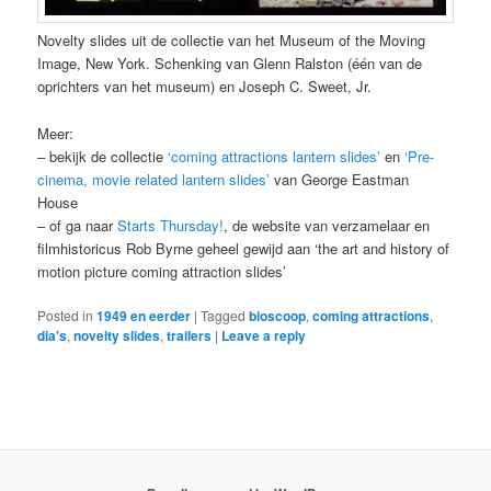
Novelty slides uit de collectie van het Museum of the Moving
Image, New York. Schenking van Glenn Ralston (één van de
oprichters van het museum) en Joseph C. Sweet, Jr.
Meer:
– bekijk de collectie
‘coming attractions lantern slides’
en
‘Pre-
cinema, movie related lantern slides’
van George Eastman
House
– of ga naar
Starts Thursday!
, de website van verzamelaar en
filmhistoricus Rob Byrne geheel gewijd aan ‘the art and history of
motion picture coming attraction slides’
Posted in
1949 en eerder
|
Tagged
bioscoop
,
coming attractions
,
dia's
,
novelty slides
,
trailers
|
Leave a reply