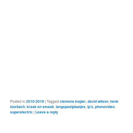
Posted in
2010-2019
|
Tagged
clemens kogler
,
david wilson
,
henk
loorbach
,
kraak en smaak
,
langspeelplaatjes
,
lp's
,
phonovideo
,
superelectric
|
Leave a reply