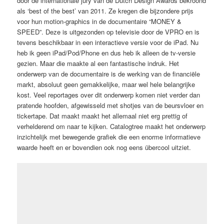
door de internationale jury van de Dutch Design Awards bekroond
als ‘best of the best’ van 2011. Ze kregen die bijzondere prijs
voor hun motion-graphics in de documentaire “MONEY &
SPEED”. Deze is uitgezonden op televisie door de VPRO en is
tevens beschikbaar in een interactieve versie voor de iPad. Nu
heb ik geen iPad/Pod/Phone en dus heb ik alleen de tv-versie
gezien. Maar die maakte al een fantastische indruk. Het
onderwerp van de documentaire is de werking van de financiële
markt, absoluut geen gemakkelijke, maar wel hele belangrijke
kost. Veel reportages over dit onderwerp komen niet verder dan
pratende hoofden, afgewisseld met shotjes van de beursvloer en
tickertape. Dat maakt maakt het allemaal niet erg prettig of
verhelderend om naar te kijken. Catalogtree maakt het onderwerp
inzichtelijk met bewegende grafiek die een enorme informatieve
waarde heeft en er bovendien ook nog eens übercool uitziet.