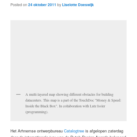
Posted on
24 oktober 2011
by
Liselotte Doeswijk
A multi-layered map showing different obstacles for building
datacenters. This map is a part of the TouchDoc "Money & Speed:
Inside the Black Box". In collaboration with Lutz Issler
(programming).
Het Arhnemse ontwerpbureau
Catalogtree
is afgelopen zaterdag