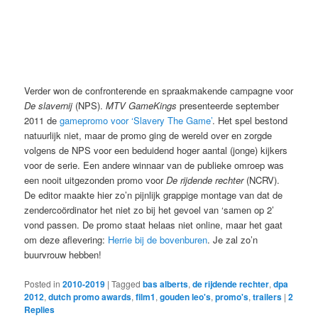
Verder won de confronterende en spraakmakende campagne voor
De slavernij
(NPS).
MTV GameKings
presenteerde september
2011 de
gamepromo voor ‘Slavery The Game’
. Het spel bestond
natuurlijk niet, maar de promo ging de wereld over en zorgde
volgens de NPS voor een beduidend hoger aantal (jonge) kijkers
voor de serie. Een andere winnaar van de publieke omroep was
een nooit uitgezonden promo voor
De rijdende rechter
(NCRV).
De editor maakte hier zo’n pijnlijk grappige montage van dat de
zendercoördinator het niet zo bij het gevoel van ‘samen op 2’
vond passen. De promo staat helaas niet online, maar het gaat
om deze aflevering:
Herrie bij de bovenburen
. Je zal zo’n
buurvrouw hebben!
Posted in
2010-2019
|
Tagged
bas alberts
,
de rijdende rechter
,
dpa
2012
,
dutch promo awards
,
film1
,
gouden leo's
,
promo's
,
trailers
|
2
Replies