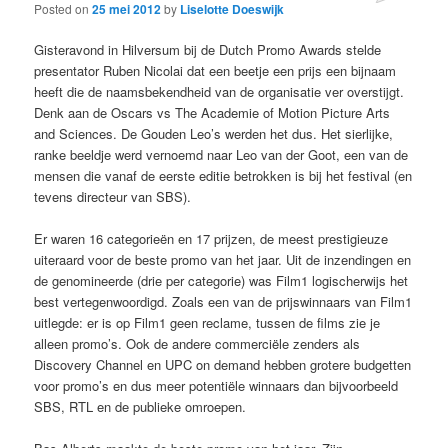
Posted on
25 mei 2012
by
Liselotte Doeswijk
Gisteravond in Hilversum bij de Dutch Promo Awards stelde
presentator Ruben Nicolai dat een beetje een prijs een bijnaam
heeft die de naamsbekendheid van de organisatie ver overstijgt.
Denk aan de Oscars vs The Academie of Motion Picture Arts
and Sciences. De Gouden Leo’s werden het dus. Het sierlijke,
ranke beeldje werd vernoemd naar Leo van der Goot, een van de
mensen die vanaf de eerste editie betrokken is bij het festival (en
tevens directeur van SBS).
Er waren 16 categorieën en 17 prijzen, de meest prestigieuze
uiteraard voor de beste promo van het jaar. Uit de inzendingen en
de genomineerde (drie per categorie) was Film1 logischerwijs het
best vertegenwoordigd. Zoals een van de prijswinnaars van Film1
uitlegde: er is op Film1 geen reclame, tussen de films zie je
alleen promo’s. Ook de andere commerciële zenders als
Discovery Channel en UPC on demand hebben grotere budgetten
voor promo’s en dus meer potentiële winnaars dan bijvoorbeeld
SBS, RTL en de publieke omroepen.