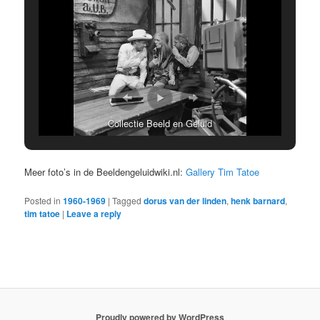
Collectie Beeld en Geluid
Meer foto’s in de Beeldengeluidwiki.nl:
Gallery Tim Tatoe
Posted in
1960-1969
|
Tagged
dorus van der linden
,
henk barnard
,
tim tatoe
|
Leave a reply
Proudly powered by WordPress