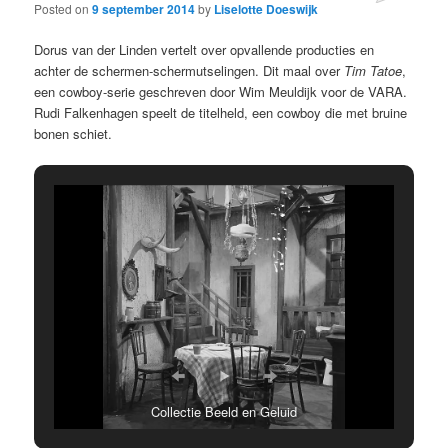
Posted on
9 september 2014
by
Liselotte Doeswijk
Dorus van der Linden vertelt over opvallende producties en
achter de schermen-schermutselingen. Dit maal over
Tim Tatoe
,
een cowboy-serie geschreven door Wim Meuldijk voor de VARA.
Rudi Falkenhagen speelt de titelheld, een cowboy die met bruine
bonen schiet.
Collectie Beeld en Geluid