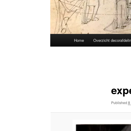
Main
Home
Overzicht decorafdeli
menu
Image
navigation
exp
Published
8