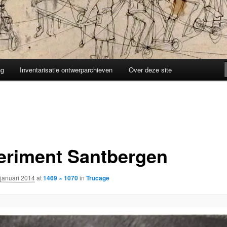
ng
Inventarisatie ontwerparchieven
Over deze site
eriment Santbergen
 januari 2014
at
1469 × 1070
in
Trucage