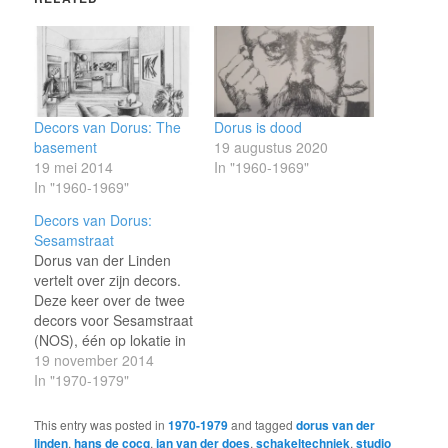
Decors van Dorus: The
Dorus is dood
basement
19 augustus 2020
19 mei 2014
In "1960-1969"
In "1960-1969"
Decors van Dorus:
Sesamstraat
Dorus van der Linden
vertelt over zijn decors.
Deze keer over de twee
decors voor Sesamstraat
(NOS), één op lokatie in
Thorn (1976) en één in
19 november 2014
de studio in Bussum
In "1970-1979"
(1977). Dorus: "Na een
eerdere, mislukte poging
This entry was posted in
1970-1979
and tagged
dorus van der
(Sesamplein) kwam Ton
linden
,
hans de cocq
,
jan van der does
,
schakeltechniek
,
studio