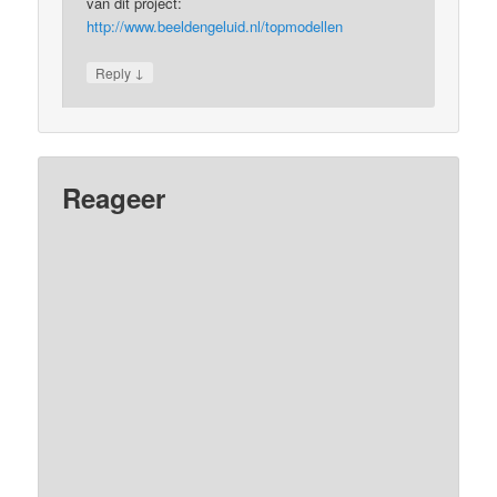
van dit project:
http://www.beeldengeluid.nl/topmodellen
↓
Reply
Reageer