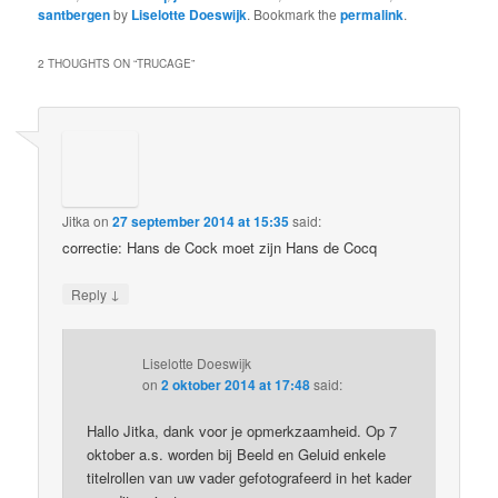
Hasebos (regisseur
santbergen
by
Liselotte Doeswijk
. Bookmark the
permalink
.
kinderprogramma's bij
de VPRO zoals Kabouter
2 THOUGHTS ON “
TRUCAGE
”
Kandelaar) met…
Jitka
on
27 september 2014 at 15:35
said:
correctie: Hans de Cock moet zijn Hans de Cocq
↓
Reply
Liselotte Doeswijk
on
2 oktober 2014 at 17:48
said:
Hallo Jitka, dank voor je opmerkzaamheid. Op 7
oktober a.s. worden bij Beeld en Geluid enkele
titelrollen van uw vader gefotografeerd in het kader