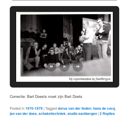
Correctie: Bart Doests moet zijn Bart Doets
Posted in
1970-1979
|
Tagged
dorus van der linden
,
hans de cocq
,
jan van der does
,
schakeltechniek
,
studio santbergen
|
2
Replies