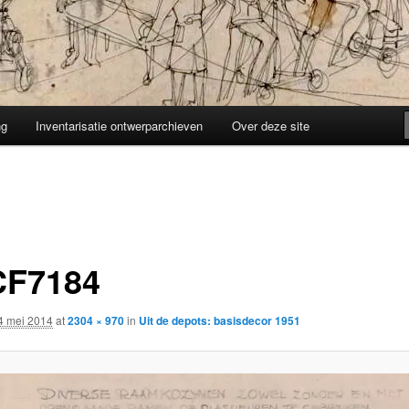
ng
Inventarisatie ontwerparchieven
Over deze site
F7184
4 mei 2014
at
2304 × 970
in
Uit de depots: basisdecor 1951