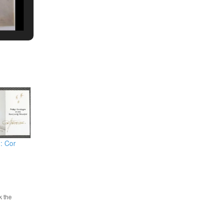
: Cor
k the