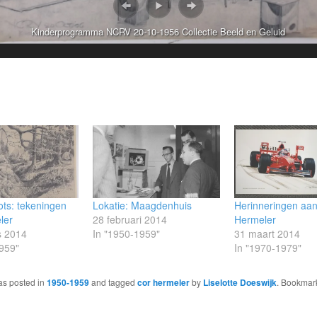
Kinderprogramma NCRV 20-10-1956 Collectie Beeld en Geluid
ots: tekeningen
Lokatie: Maagdenhuis
Herinneringen aan
ler
28 februari 2014
Hermeler
s 2014
In "1950-1959"
31 maart 2014
959"
In "1970-1979"
as posted in
1950-1959
and tagged
cor hermeler
by
Liselotte Doeswijk
. Bookmar