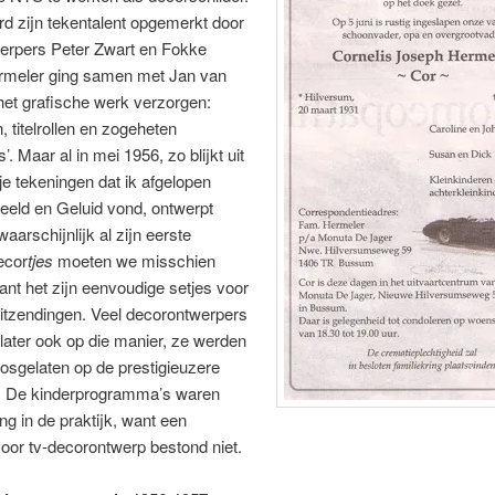
rd zijn tekentalent opgemerkt door
erpers Peter Zwart en Fokke
rmeler ging samen met Jan van
het grafische werk verzorgen:
n, titelrollen en zogeheten
’. Maar al in mei 1956, zo blijkt uit
tje tekeningen dat ik afgelopen
eeld en Geluid vond, ontwerpt
aarschijnlijk al zijn eerste
ecor
tjes
moeten we misschien
nt het zijn eenvoudige setjes voor
itzendingen. Veel decorontwerpers
ater ook op die manier, ze werden
k losgelaten op de prestigieuzere
. De kinderprogramma’s waren
ng in de praktijk, want een
voor tv-decorontwerp bestond niet.