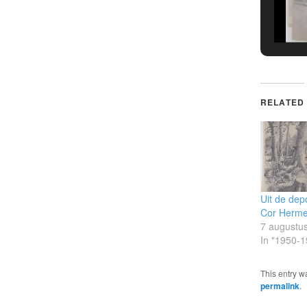
RELATED
Uit de dep
Cor Herme
7 augustu
In "1950-1
This entry w
permalink
.