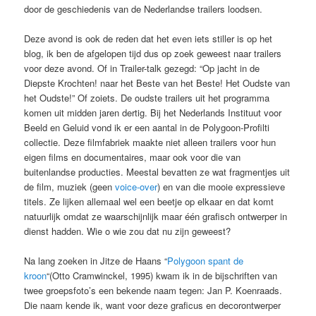
door de geschiedenis van de Nederlandse trailers loodsen.
Deze avond is ook de reden dat het even iets stiller is op het
blog, ik ben de afgelopen tijd dus op zoek geweest naar trailers
voor deze avond. Of in Trailer-talk gezegd: “Op jacht in de
Diepste Krochten! naar het Beste van het Beste! Het Oudste van
het Oudste!” Of zoiets. De oudste trailers uit het programma
komen uit midden jaren dertig. Bij het Nederlands Instituut voor
Beeld en Geluid vond ik er een aantal in de Polygoon-Profilti
collectie. Deze filmfabriek maakte niet alleen trailers voor hun
eigen films en documentaires, maar ook voor die van
buitenlandse producties. Meestal bevatten ze wat fragmentjes uit
de film, muziek (geen
voice-over
) en van die mooie expressieve
titels. Ze lijken allemaal wel een beetje op elkaar en dat komt
natuurlijk omdat ze waarschijnlijk maar één grafisch ontwerper in
dienst hadden. Wie o wie zou dat nu zijn geweest?
Na lang zoeken in Jitze de Haans “
Polygoon spant de
kroon
“(Otto Cramwinckel, 1995) kwam ik in de bijschriften van
twee groepsfoto’s een bekende naam tegen: Jan P. Koenraads.
Die naam kende ik, want voor deze graficus en decorontwerper