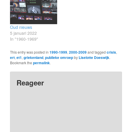
verantwoordelijk voor de
televisievormgeving van
de VPRO. Maar het
medialandschap
Oud nieuws
veranderd in deze
5 januari 2022
periode behoorlijk. De
In "1960-1969"
identiteit van de drie
publieke netten wordt…
This entry was posted in
1990-1999
,
2000-2009
and tagged
crisis
,
ert
,
et1
,
griekenland
,
publieke omroep
by
Liselotte Doeswijk
.
Bookmark the
permalink
.
Reageer