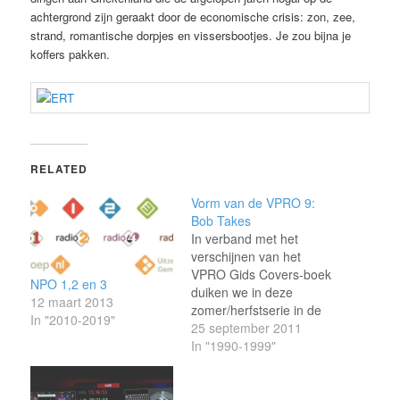
achtergrond zijn geraakt door de economische crisis: zon, zee,
strand, romantische dorpjes en vissersbootjes. Je zou bijna je
koffers pakken.
RELATED
Vorm van de VPRO 9:
Bob Takes
In verband met het
verschijnen van het
VPRO Gids Covers-boek
NPO 1,2 en 3
duiken we in deze
12 maart 2013
zomer/herfstserie in de
In "2010-2019"
geschiedenis van de
25 september 2011
VPRO-
In "1990-1999"
(televisie)ontwerpers
Vanaf 1997 is Bob Takes
opnieuw