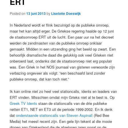
ERT
Posted on
13 juni 2013
by
Liselotte Doeswijk
In Nederland wordt er flink bezuinigd op de publieke omroep,
maar het kan altijd erger. De Griekse regering haalde op 12 juni
de staatsomroep ERT uit de lucht. Een paar uur na het decreet
werden de zendmasten van de publieke omroep onklaar
gemaakt. Midden in een uitzending ging het beeld op zwart. Een
behoorlijk dramatische daad die gelukkig ook veel Grieken niet
onberoerd laat, ondanks dat de staatsomroep niet erg populair
was. Een Griek in het NOS journaal van gisteren verwoorde zijn
verbazing ongeveer als volgt: “een beschaafd land zonder
publieke omroep, dat kan toch niet.”
Ik kan online niet zo heel veel stationcalls, idents en leaders van
ERT vinden. Misschien omdat mijn Grieks niet al te best is. Op
Greek TV Idents
staan de stationcalls van de drie publieke
netten ET1, NET en ET3 uit de periode 1999-2002. En ik denk
dat
onderstaande stationcalls van Steven Aspinall
(Red Bee
Media) het meest recent zijn. Een gele lijn tekent al die mooie
dingen aan Griekenland die de afgelopen jaren nogal op de