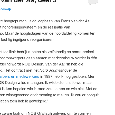
Doeswijk
e hoogtepunten uit de loopbaan van Frans van der Aa,
t honoreringssysteem en de realisatie van
io. Maar de hoogtijdagen van de hoofdafdeling komen ten
tachtig ingrijpend reorganiseren.
t facilitair bedrijf moeten als zelfstandig en commercieel
decorontwerpers gaan samen met decorbouw verder in één
fdeling wordt NOB Design. Van der Aa: “Ik heb die
id. Het contract met het
NOS Journaal
over de
werpers en medewerkers
in 1987 heb ik nog gesloten. Men
OB Design wilde managen. Ik wilde die functie wel maar
t ik kon bepalen wie ik mee zou nemen en wie niet. Met de
een winstgevende onderneming te maken. Ik zou er hooguit
iet en toen heb ik geweigerd.”
de zware taak om NOS Grafisch ontwerp om te vormen