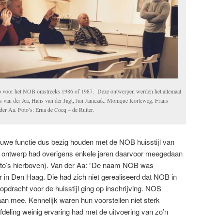
o voor het NOB omstreeks 1986 of 1987. Deze ontwerpen werden het allemaal
ans van der Aa, Hans van der Jagt, Jan Janiczak, Monique Korteweg, Frans
r Aa. Foto’s: Erna de Cocq – de Ruiter.
ieuwe functie dus bezig houden met de NOB huisstijl van
ontwerp had overigens enkele jaren daarvoor meegedaan
 foto’s hierboven). Van der Aa: “De naam NOB was
in Den Haag. Die had zich niet gerealiseerd dat NOB in
 opdracht voor de huisstijl ging op inschrijving. NOS
an mee. Kennelijk waren hun voorstellen niet sterk
fdeling weinig ervaring had met de uitvoering van zo’n