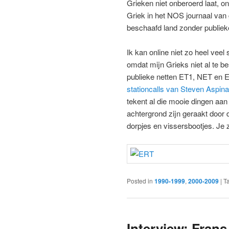
Grieken niet onberoerd laat, o
Griek in het NOS journaal van 
beschaafd land zonder publieke
Ik kan online niet zo heel veel
omdat mijn Grieks niet al te be
publieke netten ET1, NET en E
stationcalls van Steven Aspinal
tekent al die mooie dingen aan
achtergrond zijn geraakt door 
dorpjes en vissersbootjes. Je z
Posted in
1990-1999
,
2000-2009
|
T
Interview: Frans