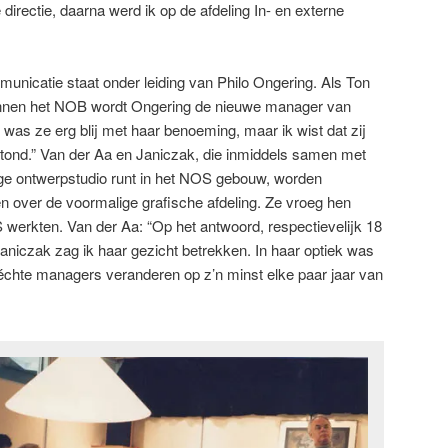
 directie, daarna werd ik op de afdeling In- en externe
municatie staat onder leiding van Philo Ongering. Als Ton
innen het NOB wordt Ongering de nieuwe manager van
was ze erg blij met haar benoeming, maar ik wist dat zij
stond.” Van der Aa en Janiczak, die inmiddels samen met
e ontwerpstudio runt in het NOS gebouw, worden
ten over de voormalige grafische afdeling. Ze vroeg hen
S werkten. Van der Aa: “Op het antwoord, respectievelijk 18
Janiczak zag ik haar gezicht betrekken. In haar optiek was
 échte managers veranderen op z’n minst elke paar jaar van