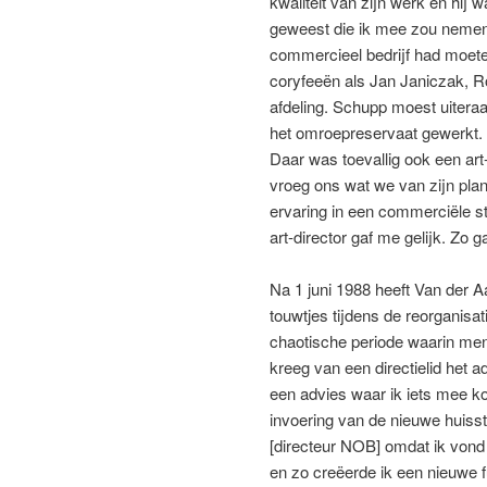
kwaliteit van zijn werk en hij
geweest die ik mee zou nemen i
commercieel bedrijf had moet
coryfeeën als Jan Janiczak, Ro
afdeling. Schupp moest uitera
het omroepreservaat gewerkt.
Daar was toevallig ook een art
vroeg ons wat we van zijn pla
ervaring in een commerciële st
art-director gaf me gelijk. Zo g
Na 1 juni 1988 heeft Van der A
touwtjes tijdens de reorganisa
chaotische periode waarin men
kreeg van een directielid het a
een advies waar ik iets mee ko
invoering van de nieuwe huissti
[directeur NOB] omdat ik vond
en zo creëerde ik een nieuwe fu