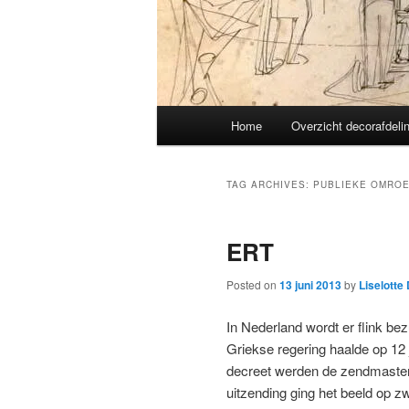
Main
Home
Overzicht decorafdeli
menu
TAG ARCHIVES:
PUBLIEKE OMRO
ERT
Posted on
13 juni 2013
by
Liselotte
In Nederland wordt er flink be
Griekse regering haalde op 12 
decreet werden de zendmasten
uitzending ging het beeld op z