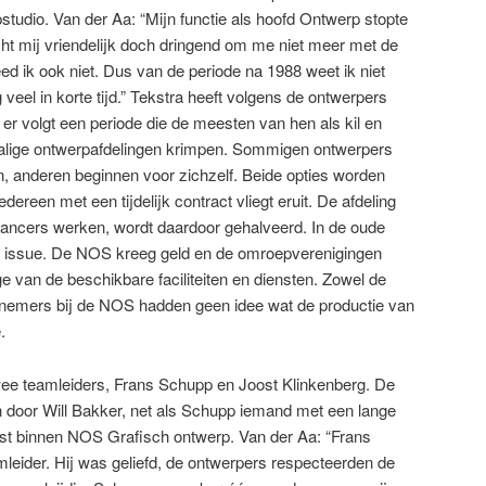
tudio. Van der Aa: “Mijn functie als hoofd Ontwerp stopte
cht mij vriendelijk doch dringend om me niet meer met de
ed ik ook niet. Dus van de periode na 1988 weet ik niet
 veel in korte tijd.” Tekstra heeft volgens de ontwerpers
n er volgt een periode die de meesten van hen als kil en
malige ontwerpafdelingen krimpen. Sommigen ontwerpers
, anderen beginnen voor zichzelf. Beide opties worden
reen met een tijdelijk contract vliegt eruit. De afdeling
lancers werken, wordt daardoor gehalveerd. In de oude
n issue. De NOS kreeg geld en de omroepverenigingen
 van de beschikbare faciliteiten en diensten. Zowel de
emers bij de NOS hadden geen idee wat de productie van
.
ee teamleiders, Frans Schupp en Joost Klinkenberg. De
n door Will Bakker, net als Schupp iemand met een lange
nst binnen NOS Grafisch ontwerp. Van der Aa: “Frans
leider. Hij was geliefd, de ontwerpers respecteerden de