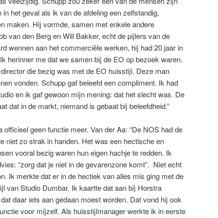
 was veelzijdig. Schupp zou zeker één van de mensen zijn
n het geval als ik van de afdeling een zelfstandig,
en maken. Hij vormde, samen met enkele andere
b van den Berg en Will Bakker, echt de pijlers van de
ard wennen aan het commerciële werken, hij had 20 jaar in
 Ik herinner me dat we samen bij de EO op bezoek waren.
-director die bezig was met de EO huisstijl. Deze man
nnen vonden. Schupp gaf beleefd een compliment. Ik had
udio en ik gaf gewoon mijn mening: dat het slecht was. De
aat dat in de markt, niemand is gebaat bij beleefdheid.”
a officieel geen functie meer. Van der Aa: “De NOS had de
tie niet zo strak in handen. Het was een hectische en
sen vooral bezig waren hun eigen hachje te redden. Ik
dvies: “zorg dat je niet in de gevarenzone komt”. Niet echt
n. Ik merkte dat er in de hectiek van alles mis ging met de
jl van Studio Dumbar. Ik kaartte dat aan bij Horstra
 dat daar iets aan gedaan moest worden. Dat vond hij ook
nctie voor mijzelf. Als huisstijlmanager werkte ik in eerste