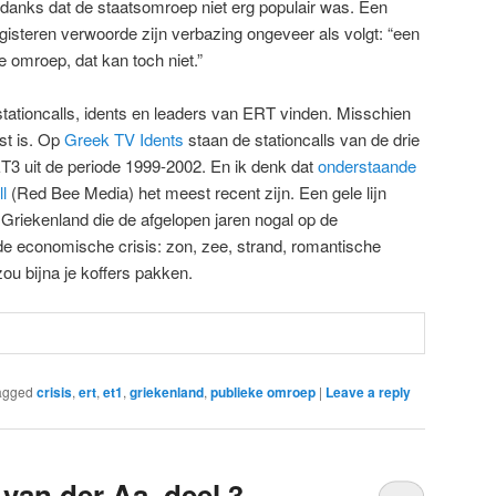
ndanks dat de staatsomroep niet erg populair was. Een
gisteren verwoorde zijn verbazing ongeveer als volgt: “een
 omroep, dat kan toch niet.”
 stationcalls, idents en leaders van ERT vinden. Misschien
st is. Op
Greek TV Idents
staan de stationcalls van de drie
T3 uit de periode 1999-2002. En ik denk dat
onderstaande
l
(Red Bee Media) het meest recent zijn. Een gele lijn
 Griekenland die de afgelopen jaren nogal op de
de economische crisis: zon, zee, strand, romantische
ou bijna je koffers pakken.
agged
crisis
,
ert
,
et1
,
griekenland
,
publieke omroep
|
Leave a reply
 van der Aa, deel 3