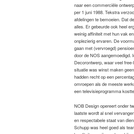
naar een commerciële ontwerps
per 1 juni 1988. Tekstra verzo
afdelingen te bemoeien. Dat de
alles. Er gebeurde ook heel erg
weinig affiniteit met hun vak e
onplezierig ervaren. De voor
gaan met (vervroegd) pensioen
door de NOS aangemoedigd. Iede
Decorontwerp, waar veel free-
situatie was winst maken gee
hadden recht op een percentage
omroepen als de meeste werkn
een televisieprogramma kostte
NOB Design opereert onder tw
laatste wordt al snel vervange
en respectabele staat van die
Schupp was heel goed als team