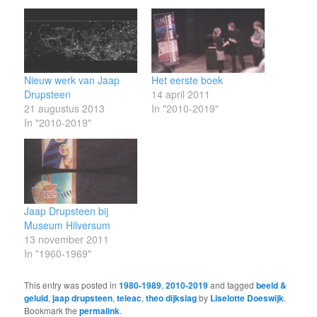
Nieuw werk van Jaap
Het eerste boek
Drupsteen
14 april 2011
21 augustus 2013
In "2010-2019"
In "2010-2019"
Jaap Drupsteen bij
Museum Hilversum
13 november 2011
In "1960-1969"
This entry was posted in
1980-1989
,
2010-2019
and tagged
beeld &
geluid
,
jaap drupsteen
,
teleac
,
theo dijkslag
by
Liselotte Doeswijk
.
Bookmark the
permalink
.